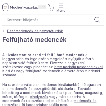
Ugrás
KOSÁR
a
fő
tartalomhoz
Úszómedencék és pezsgőfürdők
Ajándékok
Felfújható medencék
Otthoni illatok
A kiválasztott ár szerinti felfújható medencék
a
Teák
leggyorsabb és legolcsóbb megoldást nyújtják a forró
napokon való felfrissülésre. Élvezze a nagyszerű
szórakozást vagy pihenést az
Intex márkájú medencéinkkel
.
Kicsi és nagy felfújható medencék elérhető áron mindenki
Lakástextil
számára.
Háztartás
Ha szeretne választani medence kínálatunkból, látogasson
el a
medencék és pezsgőfürdők
oldalunkra. További
lehetőség a medencék kiválasztása típus, forma, magasság,
Hobbi és kert
méret, térfogat,
elhelyezés
vagy márka szerint. A
medencék és tartozékok teljes kínálatát a
medencék és
tartozékok
fő kategóriában találja meg.