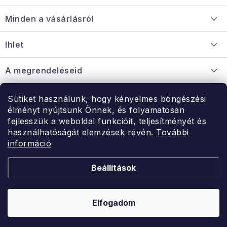
á
Minden a vásárlásról
b
l
Szállítás és fizetés
Ihlet
é
Információ a mellékletről
c
Rólunk
A megrendeléseid
Nagykereskedelmi együttműködés
Hogyan kell panaszkodni / visszaadni az árukat
Érintkezés
Sütiket használunk, hogy kényelmes böngészési
Érintkezés
élményt nyújtsunk Önnek, és folyamatosan
Hé-Pé: 9:00-15:00
fejlesszük a weboldal funkcióit, teljesítményét és
Rendelésem
használhatóságát elemzések révén.
További
uzlet@modernvasarlas.hu
információ
- egy szeretettel teli otthonért.
Itt vagyunk neked.
Beállítások
Kereskedelem feltételei
A személyes adatok védelmének feltételei
Elfogadom
Copyright 2026
ModernVasarlas.hu
. Minden jog fenntartva.
Shoptet készítette