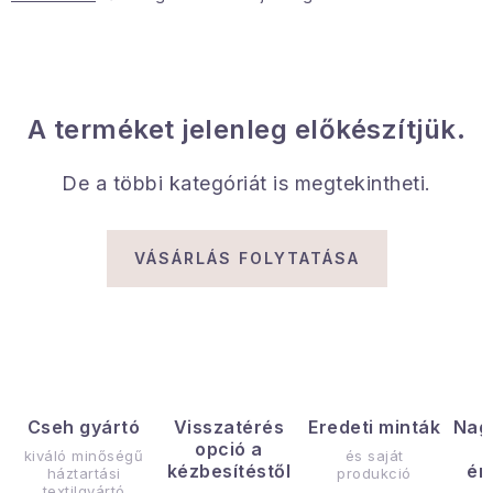
Gyűjtemény
Egészség és szépség
Sport és szabadban
A terméket jelenleg előkészítjük.
Gyermekeknek
De a többi kategóriát is megtekintheti.
Sziasztok, hív a nyár.
VÁSÁRLÁS FOLYTATÁSA
Pohodából importálva - rendezés
Szezonális kategóriák
Fekete Péntek
Cseh gyártó
Visszatérés
Eredeti minták
Nag
opció a
kiváló minőségű
és saját
Karácsonyi esemény
kézbesítéstől
ér
háztartási
produkció
textilgyártó