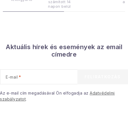
számított 14
az
napon belül
Januári akció
Veľkoobchodná spolupráca
A személyes adatok védelmének feltételei
Hogyan kell panaszkodni / visszaadni az áruka
Aktuális hírek és események az email
Kereskedelem feltételes
Információ a mellékletről
címedre
Érintkezés
Rólunk
FELIRATKOZÁS
E-mail
Az e-mail cím megadásával Ön elfogadja az
Adatvédelmi
szabályzatot
.
L