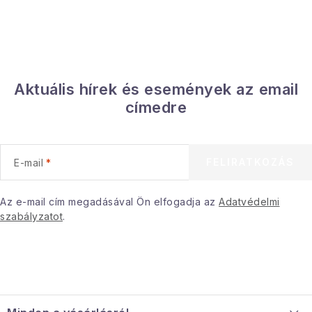
Aktuális hírek és események az email
címedre
FELIRATKOZÁS
E-mail
Az e-mail cím megadásával Ön elfogadja az
Adatvédelmi
szabályzatot
.
L
á