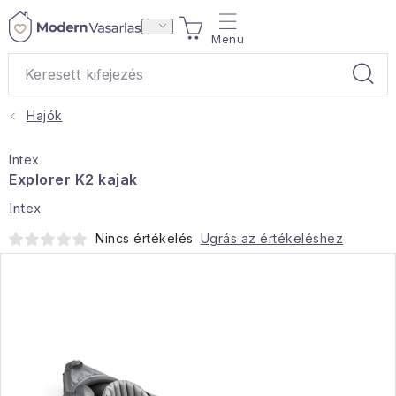
Ugrás
KOSÁR
a
fő
tartalomhoz
Hajók
Ajándékok
Intex
Otthoni illatok
Explorer K2 kajak
Intex
Teák
Nincs értékelés
Ugrás az értékeléshez
Lakástextil
Háztartás
Hobbi és kert