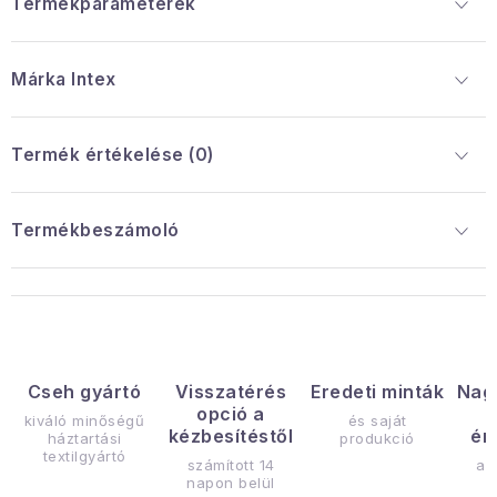
Termékparaméterek
Márka
 Intex
Termék értékelése (0)
Termékbeszámoló
Cseh gyártó
Visszatérés
Eredeti minták
Nag
opció a
kiváló minőségű
és saját
kézbesítéstől
ér
háztartási
produkció
textilgyártó
számított 14
az
napon belül