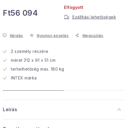
Elfogyott
Januári akció
Ft56 094
Szállítási lehetőségek
Egységár:
Veľkoobchodná spolupráca
A személyes adatok védelmének feltételei
Kérdés
Nyomon követés
Megosztás
Hogyan kell panaszkodni / visszaadni az áruka
Kereskedelem feltételes
Információ a mellékletről
2 személy részére
Érintkezés
Rólunk
méret 312 x 91 x 51 cm
terhelhetőség max. 180 kg
INTEX márka
Leírás