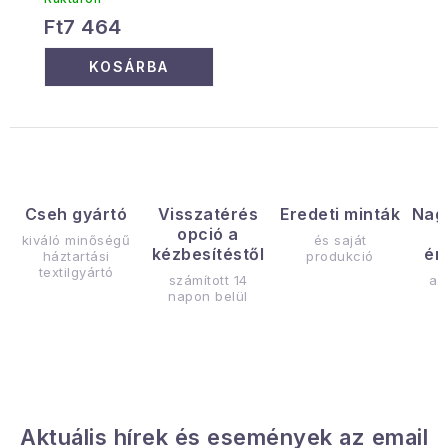
Ft7 464
KOSÁRBA
Cseh gyártó
Visszatérés
Eredeti minták
Nag
opció a
kiváló minőségű
és saját
kézbesítéstől
ér
háztartási
produkció
textilgyártó
számított 14
az
napon belül
Aktuális hírek és események az email