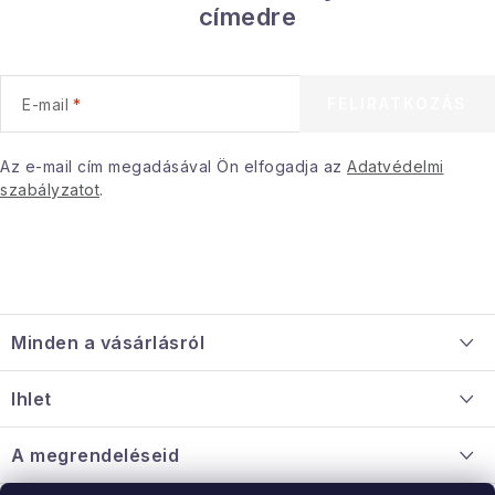
címedre
FELIRATKOZÁS
E-mail
Az e-mail cím megadásával Ön elfogadja az
Adatvédelmi
szabályzatot
.
L
á
Minden a vásárlásról
b
l
Szállítás és fizetés
Ihlet
é
Információ a mellékletről
c
Rólunk
A megrendeléseid
Nagykereskedelmi együttműködés