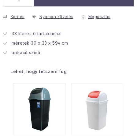
Januári akció
Kérdés
Nyomon követés
Megosztás
Veľkoobchodná spolupráca
33 literes űrtartalommal
A személyes adatok védelmének feltételei
méretek 30 x 33 x 59v cm
Hogyan kell panaszkodni / visszaadni az áruka
antracit színű
Kereskedelem feltételes
Információ a mellékletről
Érintkezés
Rólunk
Lehet, hogy tetszeni fog