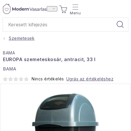
Ugrás
KOSÁR
a
fő
tartalomhoz
Szemetesek
Ajándékok
BAMA
Otthoni illatok
EUROPA szemeteskosár, antracit, 33 l
BAMA
Teák
Nincs értékelés
Ugrás az értékeléshez
Lakástextil
Háztartás
Hobbi és kert