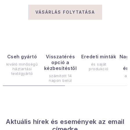
Gyűjtemény
VÁSÁRLÁS FOLYTATÁSA
Egészség és szépség
Sport és szabadban
Gyermekeknek
Cseh gyártó
Visszatérés
Eredeti minták
Nag
opció a
Sziasztok, hív a nyár.
kiváló minőségű
és saját
kézbesítéstől
ér
háztartási
produkció
textilgyártó
számított 14
az
Pohodából importálva - rendezés
napon belül
Szezonális kategóriák
Fekete Péntek
Aktuális hírek és események az email
Karácsonyi esemény
címedre