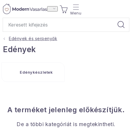
Ugrás
KOSÁR
a
fő
tartalomhoz
Edények és serpenyők
Ajándékok
Edények
Otthoni illatok
Edénykészletek
Teák
Lakástextil
Háztartás
A terméket jelenleg előkészítjük.
Hobbi és kert
De a többi kategóriát is megtekintheti.