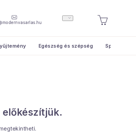
@modernvasarlas.hu
KOSÁR
yűjtemény
Egészség és szépség
Sport és s
 előkészítjük.
 megtekintheti.