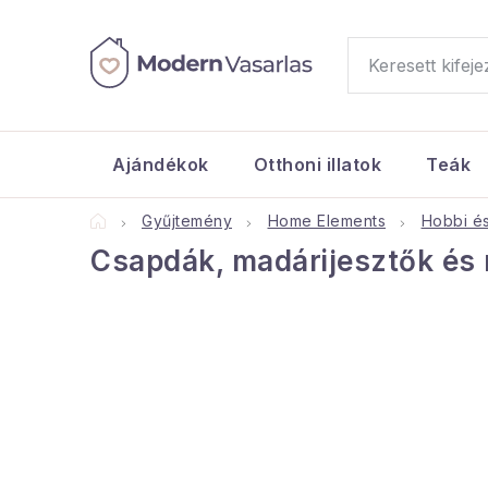
Ugrás
a
fő
tartalomhoz
Ajándékok
Otthoni illatok
Teák
Kezdőlap
Gyűjtemény
Home Elements
Hobbi és
Csapdák, madárijesztők és 
O
l
d