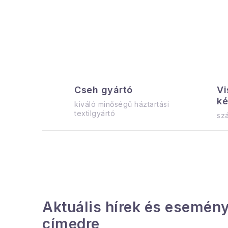
a
l
s
ó
p
Cseh gyártó
Vi
a
ké
kiváló minőségű háztartási
n
textilgyártó
szá
e
l
Aktuális hírek és esemény
címedre