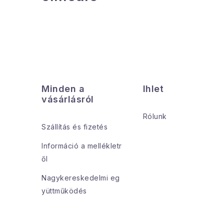
L
á
Minden a
Ihlet
b
vásárlásról
l
Rólunk
Szállítás és fizetés
é
Információ a mellékletr
c
ől
Nagykereskedelmi eg
yüttműködés