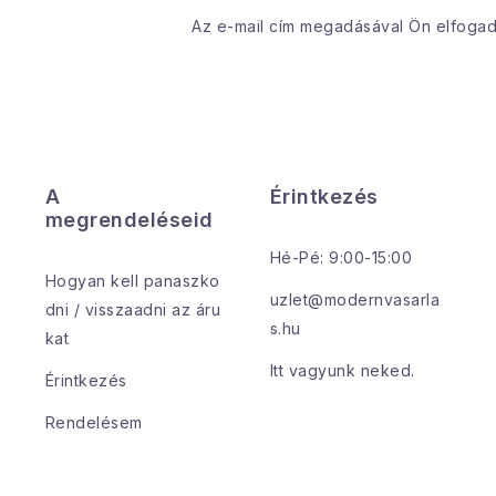
Az e-mail cím megadásával Ön elfoga
A
Érintkezés
megrendeléseid
Hé-Pé: 9:00-15:00
Hogyan kell panaszko
uzlet@modernvasarla
dni / visszaadni az áru
s.hu
kat
Itt vagyunk neked.
Érintkezés
Rendelésem