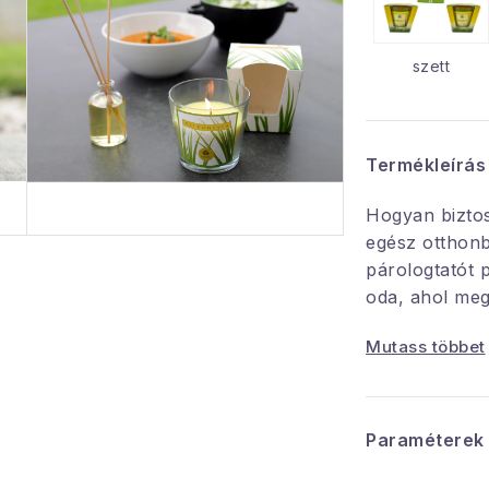
szett
Termékleírás
Hogyan biztosí
egész otthon
párologtatót 
oda, ahol meg
kellemetlen s
Mutass többet
Friss citrom il
rovarokat.
Paraméterek
Használati ut