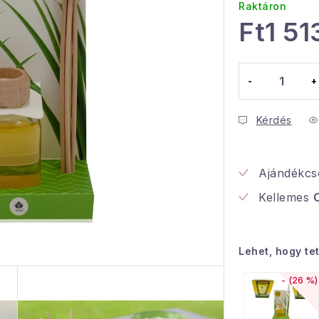
Raktáron
Ft1 51
Egységár:
Kérdés
Ajándékc
Kellemes
C
Lehet, hogy te
(26 %)