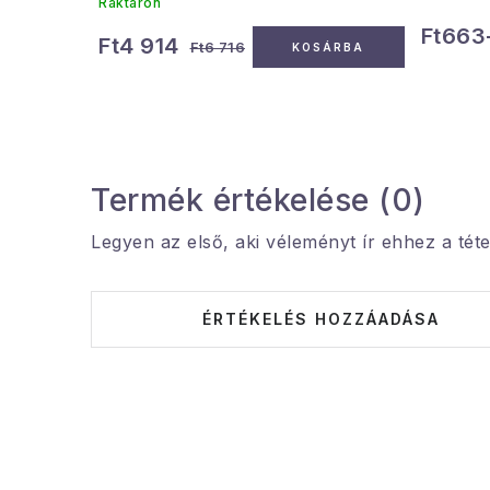
Raktáron
Ft663-
Ft4 914
Ft6 716
KOSÁRBA
Termék értékelése (0)
Legyen az első, aki véleményt ír ehhez a téte
ÉRTÉKELÉS HOZZÁADÁSA