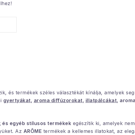
lhez!
zik, és termékek széles választékát kínálja, amelyek se
gi
gyertyákat
,
aroma diffúzorokat
,
illatpálcákat
, aroma
k
és egyéb stílusos termékek
egészítik ki, amelyek nem
lyüket. Az
ARÔME
termékek a kellemes illatokat, az eleg