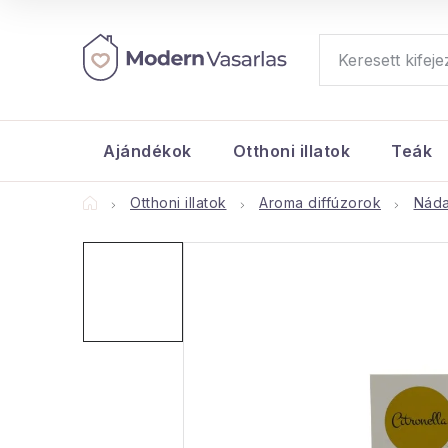
Ugrás
a
fő
tartalomhoz
Ajándékok
Otthoni illatok
Teák
Kezdőlap
Otthoni illatok
Aroma diffúzorok
Náda