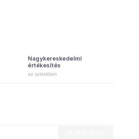
Nagykereskedelmi
Az össz
értékesítés
azonnal el
az üzletében
FELIRATKOZÁS