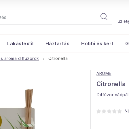
uzlet
Lakástextil
Háztartás
Hobbi és kert
G
s aroma diffúzorok
Citronella
ARÔME
Citronella
Diffúzor nádpál
Ni