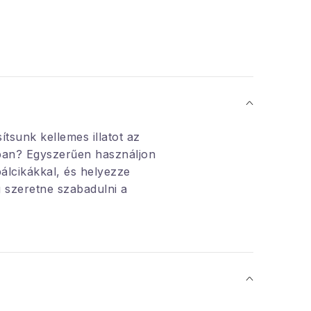
tsunk kellemes illatot az
ban? Egyszerűen használjon
pálcikákkal, és helyezze
 szeretne szabadulni a
zagoktól.
lat
, amely taszítja a
asítás: