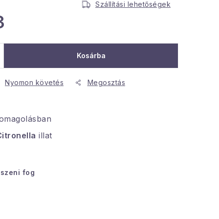
Szállítási lehetőségek
3
Kosárba
Nyomon követés
Megosztás
somagolásban
itronella
illat
tszeni fog