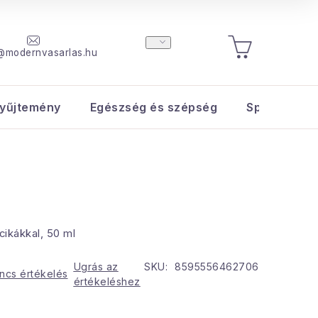
@modernvasarlas.hu
KOSÁR
yűjtemény
Egészség és szépség
Sport és s
cikákkal, 50 ml
Ugrás az
SKU:
8595556462706
ncs értékelés
értékeléshez