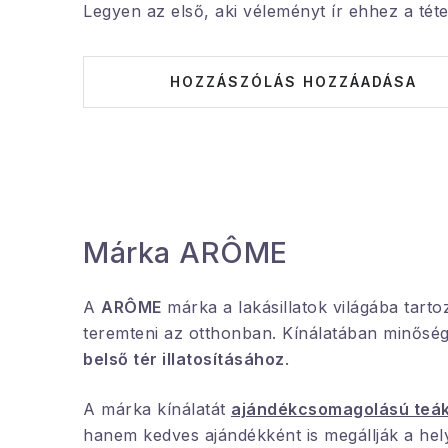
Legyen az első, aki véleményt ír ehhez a téte
HOZZÁSZÓLÁS HOZZÁADÁSA
Márka ARÔME
A
ARÔME
márka a lakásillatok világába tarto
teremteni az otthonban. Kínálatában minősé
belső tér illatosításához
.
A márka kínálatát
ajándékcsomagolású teá
hanem kedves ajándékként is megállják a he