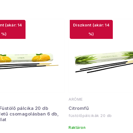
(akár: 14
(akár: 14
%)
%)
ARÔME
üstölő pálcika 20 db
Citromfű
letű csomagolásban 6 db,
füstölőpálcikák 20 db
llat
Raktáron