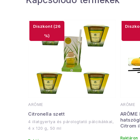
(26
%)
ARÔME
ARÔME
Citronella szett
ARÔME F
hatszög
4 illatgyertya és párologtató pálcikákkal,
Citrom i
4 x 120 g, 50 ml
Raktáron