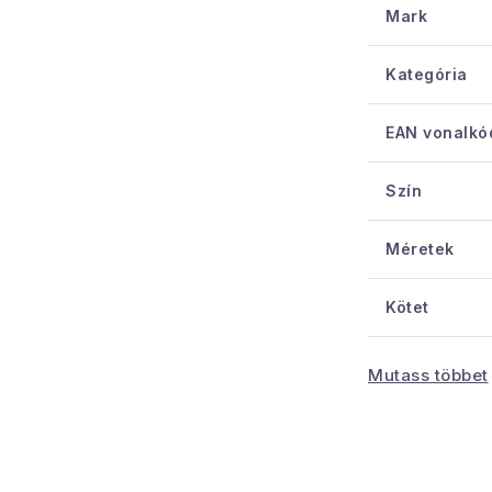
Mark
Mártsa a pálc
hagyja, hogy 
Kategória
felszabaduljon.
növelheti, ha 
EAN vonalkó
A diffúzor tér
Szín
Méretek
Kötet
Illat
Mutass többet