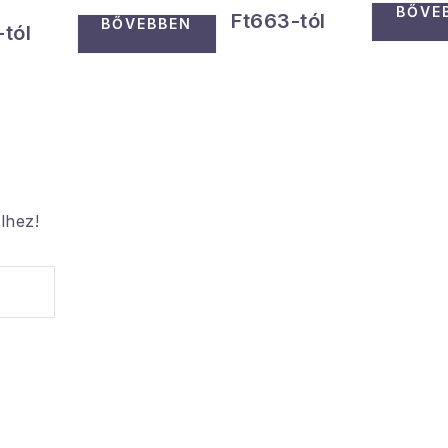
BŐVE
Ft663-tól
BŐVEBBEN
tól
lhez!