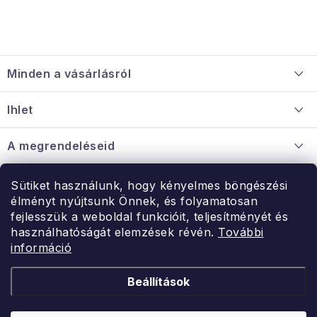
L
á
Minden a vásárlásról
b
l
Szállítás és fizetés
Ihlet
é
Információ a mellékletről
c
Rólunk
A megrendeléseid
Nagykereskedelmi együttműködés
Hogyan kell panaszkodni / visszaadni az árukat
Érintkezés
Sütiket használunk, hogy kényelmes böngészési
Érintkezés
élményt nyújtsunk Önnek, és folyamatosan
Hé-Pé: 9:00-15:00
fejlesszük a weboldal funkcióit, teljesítményét és
Rendelésem
használhatóságát elemzések révén.
További
uzlet@modernvasarlas.hu
információ
- egy szeretettel teli otthonért.
Itt vagyunk neked.
Beállítások
Kereskedelem feltételei
A személyes adatok védelmének feltételei