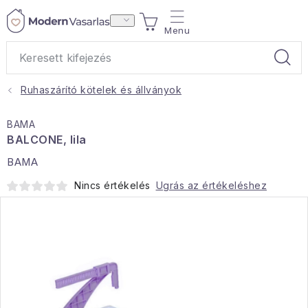
Ugrás
KOSÁR
a
fő
tartalomhoz
Ruhaszárító kötelek és állványok
Ajándékok
BAMA
Otthoni illatok
BALCONE, lila
BAMA
Teák
Nincs értékelés
Ugrás az értékeléshez
Lakástextil
Háztartás
Hobbi és kert