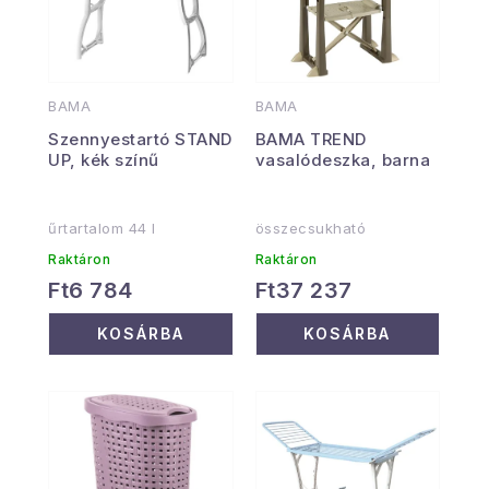
BAMA
BAMA
Szennyestartó STAND
BAMA TREND
UP, kék színű
vasalódeszka, barna
űrtartalom 44 l
összecsukható
Raktáron
Raktáron
Ft6 784
Ft37 237
KOSÁRBA
KOSÁRBA