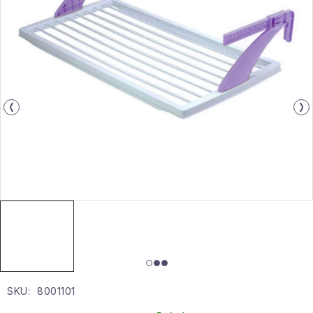
Gyűjtemény
Egészség és szépség
Sport és szabadban
Gyermekeknek
Sziasztok, hív a nyár.
Pohodából importálva - rendezés
Szezonális kategóriák
Fekete Péntek
SKU:
8001101
Karácsonyi esemény