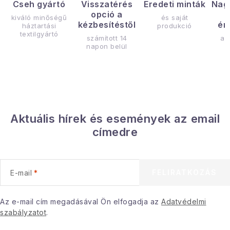
Cseh gyártó
Visszatérés
Eredeti minták
Nag
opció a
kiváló minőségű
és saját
kézbesítéstől
ér
háztartási
produkció
textilgyártó
számított 14
az
napon belül
Aktuális hírek és események az email
címedre
FELIRATKOZÁS
E-mail
Az e-mail cím megadásával Ön elfogadja az
Adatvédelmi
szabályzatot
.