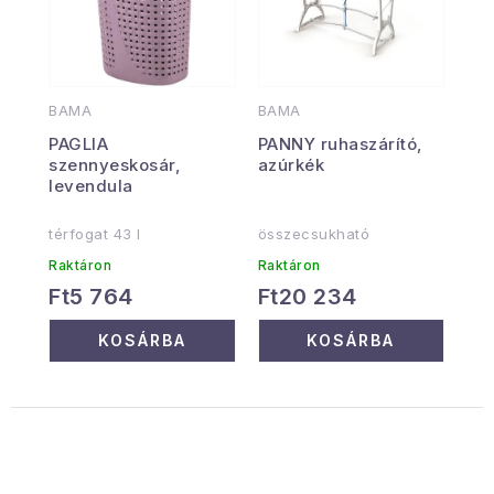
BAMA
BAMA
PAGLIA
PANNY ruhaszárító,
szennyeskosár,
azúrkék
levendula
térfogat 43 l
összecsukható
Raktáron
Raktáron
Ft5 764
Ft20 234
KOSÁRBA
KOSÁRBA