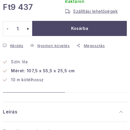
Raktáron
Ft9 437
Januári akció
Szállítási lehetőségek
Egységár:
Veľkoobchodná spolupráca
Kosárba
A személyes adatok védelmének feltételei
Hogyan kell panaszkodni / visszaadni az áruka
Kérdés
Nyomon követés
Megosztás
Kereskedelem feltételes
Információ a mellékletről
Érintkezés
Rólunk
Szín: lila
Méret: 107,5 x 55,5 x 25,5 cm
10 m kötélhossz
Leírás