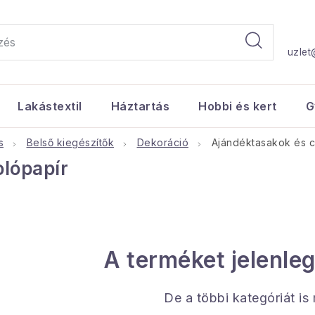
uzlet
Lakástextil
Háztartás
Hobbi és kert
G
s
Belső kiegészítők
Dekoráció
Ajándéktasakok és 
lópapír
A terméket jelenleg
De a többi kategóriát is