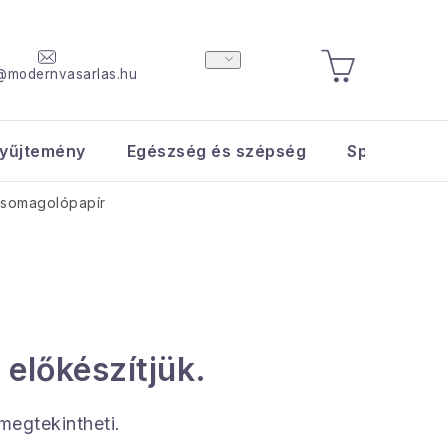
@modernvasarlas.hu
KOSÁR
yűjtemény
Egészség és szépség
Sport és s
csomagolópapír
 előkészítjük.
 megtekintheti.