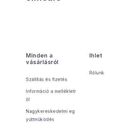
L
á
Minden a
Ihlet
b
vásárlásról
l
Rólunk
Szállítás és fizetés
é
Információ a mellékletr
c
ől
Nagykereskedelmi eg
yüttműködés