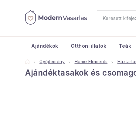
Ugrás
a
fő
tartalomhoz
Ajándékok
Otthoni illatok
Teák
Kezdőlap
Gyűjtemény
Home Elements
Háztartá
Ajándéktasakok és csomago
O
l
d