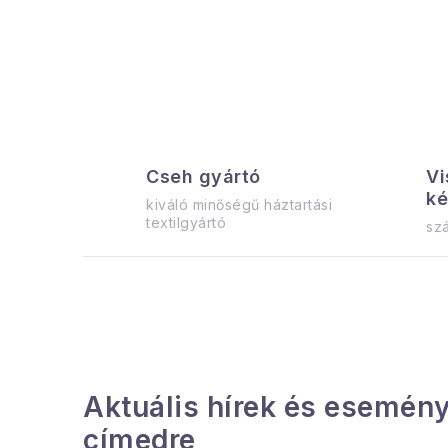
a
l
s
ó
p
Cseh gyártó
Vi
a
ké
kiváló minőségű háztartási
n
textilgyártó
szá
e
l
Aktuális hírek és esemény
címedre