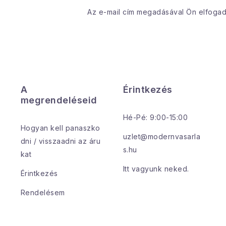
Az e-mail cím megadásával Ön elfoga
A
Érintkezés
megrendeléseid
Hé-Pé: 9:00-15:00
Hogyan kell panaszko
uzlet@modernvasarla
dni / visszaadni az áru
s.hu
kat
Itt vagyunk neked.
Érintkezés
Rendelésem