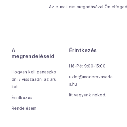
Az e-mail cím megadásával Ön elfoga
A
Érintkezés
megrendeléseid
Hé-Pé: 9:00-15:00
Hogyan kell panaszko
uzlet@modernvasarla
dni / visszaadni az áru
s.hu
kat
Itt vagyunk neked.
Érintkezés
Rendelésem