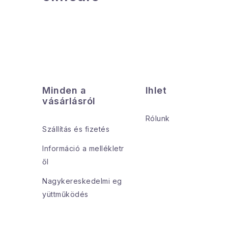
L
á
Minden a
Ihlet
b
vásárlásról
l
Rólunk
Szállítás és fizetés
é
Információ a mellékletr
c
ől
Nagykereskedelmi eg
yüttműködés