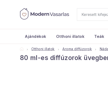
Ugrás
a
fő
tartalomhoz
Ajándékok
Otthoni illatok
Teák
Kezdőlap
Otthoni illatok
Aroma diffúzorok
Náda
80 ml-es diffúzorok üvegbe
O
l
d