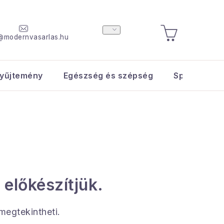
@modernvasarlas.hu
KOSÁR
yűjtemény
Egészség és szépség
Sport és s
 előkészítjük.
 megtekintheti.