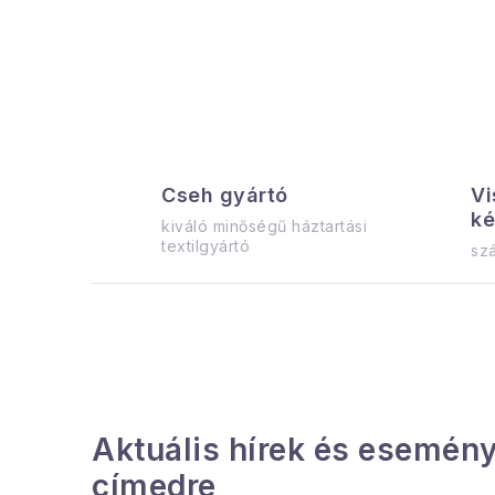
a
l
s
ó
p
Cseh gyártó
Vi
a
ké
kiváló minőségű háztartási
n
textilgyártó
szá
e
l
Aktuális hírek és esemény
címedre