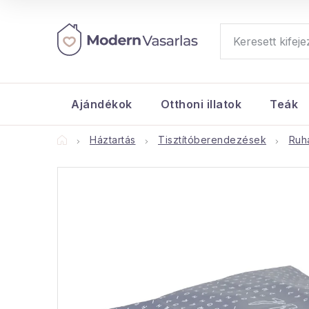
Ugrás
a
fő
tartalomhoz
Ajándékok
Otthoni illatok
Teák
Kezdőlap
Háztartás
Tisztítóberendezések
Ruh