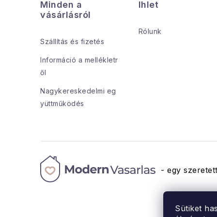
Minden a
Ihlet
b
vásárlásról
l
Rólunk
Szállítás és fizetés
é
Információ a mellékletr
c
ől
Nagykereskedelmi eg
yüttműködés
- egy szeretett
Sütiket ha