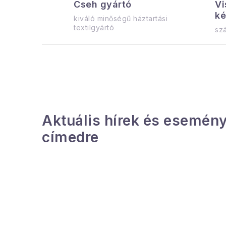
Cseh gyártó
Vi
ké
kiváló minőségű háztartási
textilgyártó
szá
Aktuális hírek és esemény
címedre
L
á