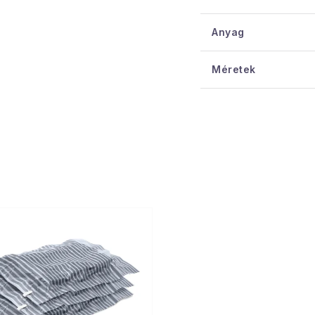
vagy tárolás kö
Anyag
Praktikus haszn
és -tárolás, ren
Méretek
közben.
Ez a zacskó nagysz
használatra, akár u
otthoni tárolásához.