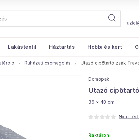
uzlet
Lakástextil
Háztartás
Hobbi és kert
G
atároló
Ruházati csomagolás
Utazó cipőtartó zsák Trav
Domopak
Utazó cipőtartó
36 × 40 cm
Nincs ér
Raktáron