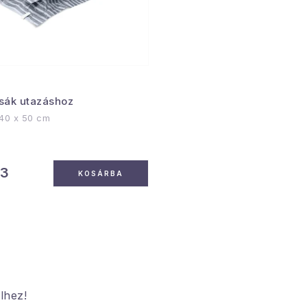
ák utazáshoz
 40 x 50 cm
23
KOSÁRBA
lhez!