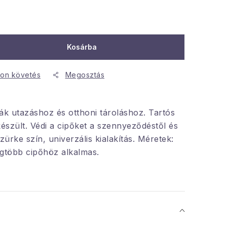
Kosárba
on követés
Megosztás
ák utazáshoz és otthoni tároláshoz. Tartós
készült. Védi a cipőket a szennyeződéstől és
zürke szín, univerzális kialakítás. Méretek:
egtöbb cipőhöz alkalmas.