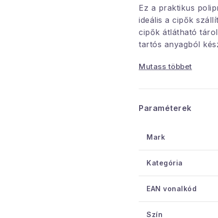
Ez a praktikus polip
ideális a cipők szál
cipők átlátható táro
tartós anyagból kész
cipőknek a szennyez
Mutass többet
Főbb jellemzők:
Paraméterek
Minőségi anyag
polipropilénből 
érdekében.
Mark
Szürke szín:
Ele
bármilyen környez
Kategória
Méretek:
36 x 40
általános cipőmé
EAN vonalkód
Védelem:
Megvéd
Szín
szennyeződésektő