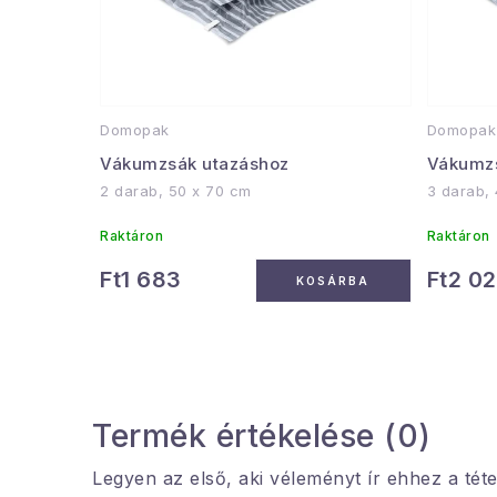
Domopak
Domopak
Vákumzsák utazáshoz
Vákumzs
2 darab, 50 x 70 cm
3 darab,
Raktáron
Raktáron
Ft1 683
Ft2 0
KOSÁRBA
Termék értékelése (0)
Legyen az első, aki véleményt ír ehhez a téte