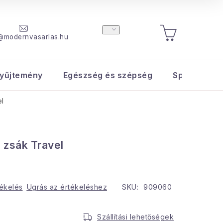
@modernvasarlas.hu
KOSÁR
yűjtemény
Egészség és szépség
Sport és s
el
 zsák Travel
tékelés
Ugrás az értékeléshez
SKU:
909060
Szállítási lehetőségek