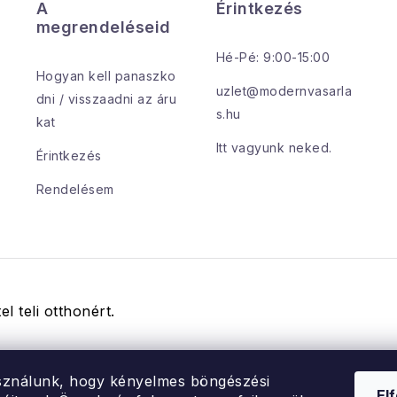
A
Érintkezés
megrendeléseid
Hé-Pé: 9:00-15:00
Hogyan kell panaszko
uzlet@modernvasarla
dni / visszaadni az áru
s.hu
kat
Itt vagyunk neked.
Érintkezés
Rendelésem
el teli otthonért.
sználunk, hogy kényelmes böngészési
El