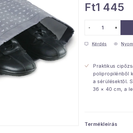
Ft1 445
Egységár:
Kérdés
Nyom
Praktikus cipőzs
polipropilénből 
a sérülésektől. S
36 × 40 cm, a l
Termékleírás