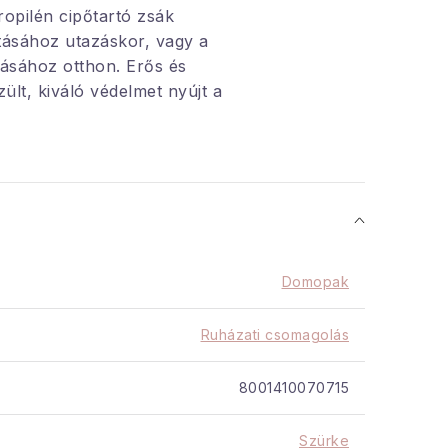
ropilén cipőtartó zsák
lításához utazáskor, vagy a
lásához otthon. Erős és
ült, kiváló védelmet nyújt a
ődések és sérülések ellen.
:
Erős és tartós
készült a hosszú élettartam
Domopak
gáns szürke design, amely
etbe illik.
Ruházati csomagolás
 cm – ideális a legtöbb
rethez.
8001410070715
i cipőit a
Szürke
l és sérülésektől szállítás