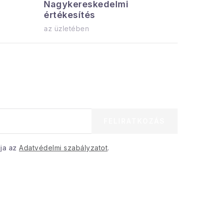
Nagykereskedelmi
Az össz
értékesítés
azonnal el
az üzletében
FELIRATKOZÁS
dja az
Adatvédelmi szabályzatot
.