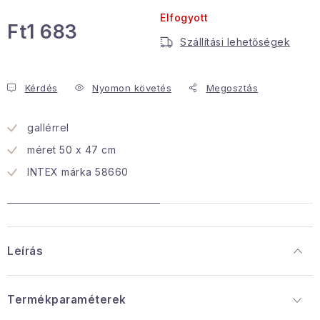
Elfogyott
Januári akció
Ft1 683
Szállítási lehetőségek
Egységár:
Veľkoobchodná spolupráca
A személyes adatok védelmének feltételei
Kérdés
Nyomon követés
Megosztás
Hogyan kell panaszkodni / visszaadni az áruka
Kereskedelem feltételes
gallérrel
Információ a mellékletről
Érintkezés
méret 50 x 47 cm
Rólunk
INTEX márka 58660
Leírás
Termékparaméterek