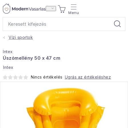
Ugrás
KOSÁR
a
fő
tartalomhoz
Vízi sportok
Ajándékok
Intex
Otthoni illatok
Úszómellény 50 x 47 cm
Intex
Teák
Nincs értékelés
Ugrás az értékeléshez
Lakástextil
Háztartás
Hobbi és kert