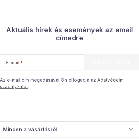
Aktuális hírek és események az email
címedre
FELIRATKOZÁS
E-mail
Az e-mail cím megadásával Ön elfogadja az
Adatvédelmi
szabályzatot
.
L
á
Minden a vásárlásról
b