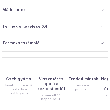
Márka
 Intex
Termék értékelése (0)
Termékbeszámoló
Cseh gyártó
Visszatérés
Eredeti minták
Nag
opció a
kiváló minőségű
és saját
kézbesítéstől
ér
háztartási
produkció
textilgyártó
számított 14
az
napon belül