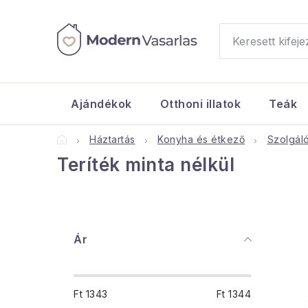
Ugrás
a
fő
tartalomhoz
Ajándékok
Otthoni illatok
Teák
Kezdőlap
Háztartás
Konyha és étkező
Szolgál
Teríték minta nélkül
O
Ár
l
d
Ft
1343
Ft
1344