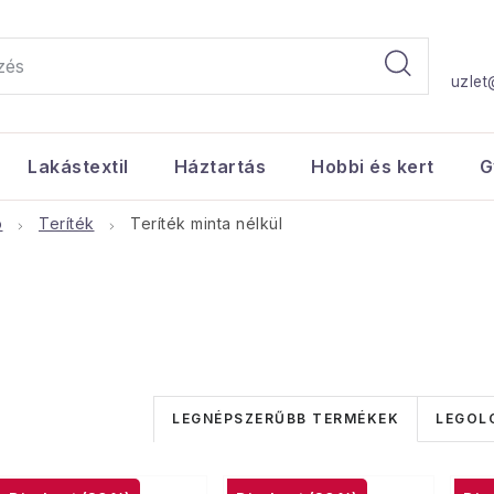
uzlet
Lakástextil
Háztartás
Hobbi és kert
G
ó
Teríték
Teríték minta nélkül
T
LEGNÉPSZERŰBB TERMÉKEK
LEGOL
e