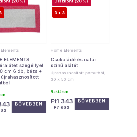
(20 %)
(20 %)
3
3 + 3
Elements
Home Elements
E ELEMENTS
Csokoládé és natúr
ralátét szegéllyel
színű alátét
0 cm 6 db, bézs +
újrahasznosított pamutból,
 újrahasznosított
30 x 50 cm
tból
Raktáron
ron
Ft1 343
BŐVEBBEN
 343
BŐVEBBEN
Ft1 683
683