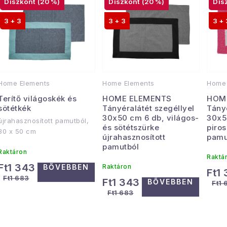
r
(20 %)
(20 %)
T
m
3 + 3
3 + 3
3 + 
e
é
r
k
m
e
é
Home Elements
Home Elements
Home 
k
Terítő világoskék és
HOME ELEMENTS
HOM
k
sötétkék
Tányéralátét szegéllyel
Tányé
r
30x50 cm 6 db, világos-
30x5
e
újrahasznosított pamutból,
és sötétszürke
piros
30 x 50 cm
e
újrahasznosított
pamu
k
pamutból
n
Raktáron
Raktá
Ft1 343
BŐVEBBEN
Raktáron
d
Ft1
Ft1 683
Ft1 343
BŐVEBBEN
Ft1 
e
Ft1 683
s
z
t