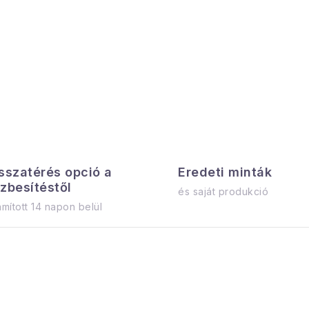
é
á
L
s
e
s
a
a
sszatérés opció a
Eredeti minták
á
zbesítéstől
és saját produkció
n
mított 14 napon belül
y
á