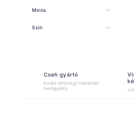
Minta
i
j
Szín
t
i
r
Cseh gyártó
Vi
ké
kiváló minőségű háztartási
textilgyártó
szá
í
t