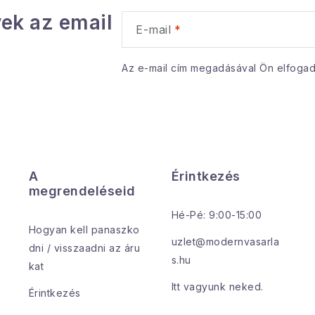
s
ek az email
e
E-mail
Az e-mail cím megadásával Ön elfoga
e
m
e
A
Érintkezés
megrendeléseid
Hé-Pé: 9:00-15:00
Hogyan kell panaszko
uzlet@modernvasarla
dni / visszaadni az áru
s.hu
kat
Itt vagyunk neked.
Érintkezés