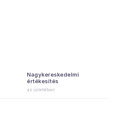
Nagykereskedelmi
Az össz
értékesítés
azonnal el
az üzletében