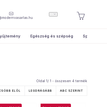
@modernvasarlas.hu
KOSÁR
yűjtemény
Egészség és szépség
Sport és s
Oldal
1
/
1
- összesen
4
termék
CSÓBB ELÖL
LEGDRÁGÁBB
ABC SZERINT