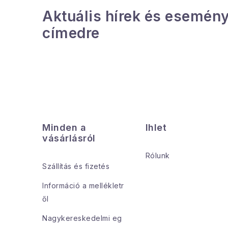
Aktuális hírek és esemény
címedre
l
L
i
á
Minden a
Ihlet
b
vásárlásról
l
Rólunk
Szállítás és fizetés
é
Információ a mellékletr
c
ől
Nagykereskedelmi eg