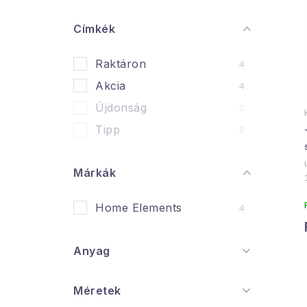
a
l
Címkék
s
Raktáron
4
ó
Akcia
4
p
Újdonság
0
a
Tipp
0
n
Márkák
e
l
Home Elements
4
l
i
Anyag
Méretek