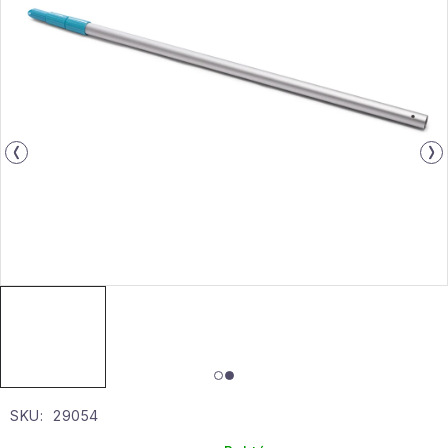
Gyűjtemény
Egészség és szépség
Sport és szabadban
Gyermekeknek
Sziasztok, hív a nyár.
Pohodából importálva - rendezés
Szezonális kategóriák
Fekete Péntek
SKU:
29054
Karácsonyi esemény