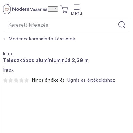
Ugrás
KOSÁR
a
fő
tartalomhoz
Medencekarbantartó készletek
Ajándékok
Intex
Otthoni illatok
Teleszkópos alumínium rúd 2,39 m
Intex
Teák
Nincs értékelés
Ugrás az értékeléshez
Lakástextil
Háztartás
Hobbi és kert