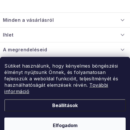
L
á
Minden a vásárlásról
b
l
Szállítás és fizetés
Ihlet
é
Információ a mellékletről
c
Rólunk
A megrendeléseid
Nagykereskedelmi együttműködés
Hogyan kell panaszkodni / visszaadni az árukat
Érintkezés
Sütiket használunk, hogy kényelmes böngészési
Érintkezés
élményt nyújtsunk Önnek, és folyamatosan
Hé-Pé: 9:00-15:00
fejlesszük a weboldal funkcióit, teljesítményét és
Rendelésem
használhatóságát elemzések révén.
További
uzlet@modernvasarlas.hu
információ
- egy szeretettel teli otthonért.
Itt vagyunk neked.
Beállítások
Kereskedelem feltételei
A személyes adatok védelmének feltételei
Elfogadom
Copyright 2026
ModernVasarlas.hu
. Minden jog fenntartva.