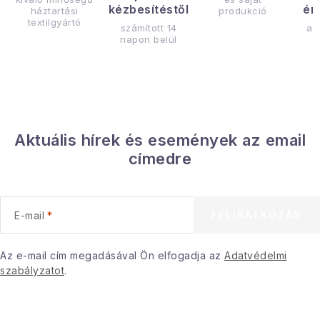
kézbesítéstől
ér
háztartási
produkció
textilgyártó
számított 14
az
napon belül
Aktuális hírek és események az email
címedre
FELIRATKOZÁS
E-mail
Az e-mail cím megadásával Ön elfogadja az
Adatvédelmi
szabályzatot
.