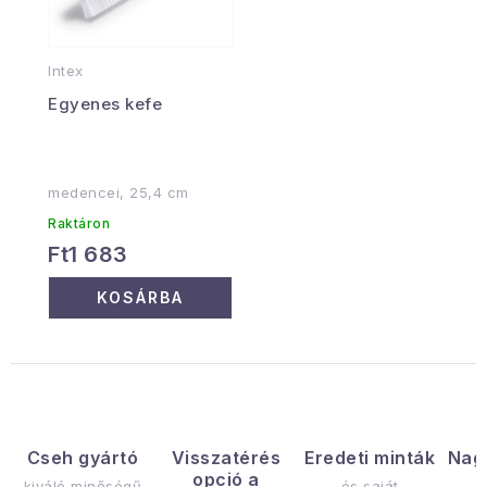
Intex
Egyenes kefe
medencei, 25,4 cm
Raktáron
Ft1 683
KOSÁRBA
Cseh gyártó
Visszatérés
Eredeti minták
Nag
opció a
kiváló minőségű
és saját