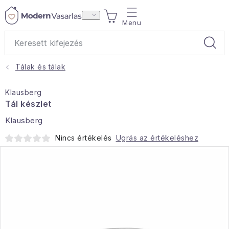
Ugrás
KOSÁR
a
fő
tartalomhoz
Tálak és tálak
Ajándékok
Klausberg
Otthoni illatok
Tál készlet
Klausberg
Teák
Nincs értékelés
Ugrás az értékeléshez
Lakástextil
Háztartás
Hobbi és kert