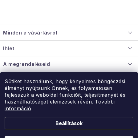
L
á
Minden a vásárlásról
b
l
Szállítás és fizetés
Ihlet
é
Információ a mellékletről
c
Rólunk
A megrendeléseid
Nagykereskedelmi együttműködés
Hogyan kell panaszkodni / visszaadni az árukat
Érintkezés
Sütiket használunk, hogy kényelmes böngészési
Érintkezés
élményt nyújtsunk Önnek, és folyamatosan
Hé-Pé: 9:00-15:00
fejlesszük a weboldal funkcióit, teljesítményét és
Rendelésem
használhatóságát elemzések révén.
További
uzlet@modernvasarlas.hu
információ
- egy szeretettel teli otthonért.
Itt vagyunk neked.
Beállítások
Kereskedelem feltételei
A személyes adatok védelmének feltételei