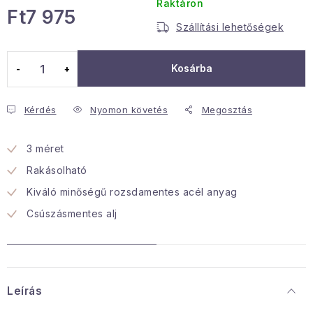
Raktáron
Ft7 975
Januári akció
Szállítási lehetőségek
Egységár:
Veľkoobchodná spolupráca
Kosárba
A személyes adatok védelmének feltételei
Hogyan kell panaszkodni / visszaadni az áruka
Kérdés
Nyomon követés
Megosztás
Kereskedelem feltételes
Információ a mellékletről
Érintkezés
Rólunk
3 méret
Rakásolható
Kiváló minőségű rozsdamentes acél anyag
Csúszásmentes alj
Leírás