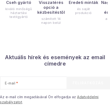
Cseh gyártó
Visszatérés
Eredeti minták
Nag
opció a
kiváló minőségű
és saját
kézbesítéstől
ér
háztartási
produkció
textilgyártó
számított 14
az
napon belül
Aktuális hírek és események az email
címedre
FELIRATKOZÁS
E-mail
Az e-mail cím megadásával Ön elfogadja az
Adatvédelmi
szabályzatot
.