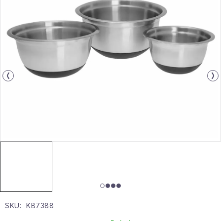
Gyűjtemény
Egészség és szépség
Sport és szabadban
Gyermekeknek
Sziasztok, hív a nyár.
Pohodából importálva - rendezés
Szezonális kategóriák
Fekete Péntek
SKU:
KB7388
Karácsonyi esemény