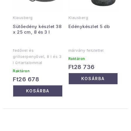
Klausberg
Klausberg
Sütőedény készlet 38
Edénykészlet 5 db
x 25 cm, 8 és 3 l
fedővel és
márvány felülettel
grillserpenyővel, 8 l és 3
Raktáron
l űrtartalommal
Ft28 736
Raktáron
Ft26 678
KOSÁRBA
KOSÁRBA