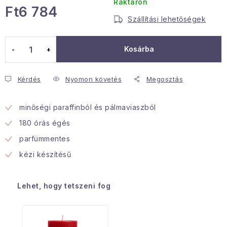
Raktáron
Ft6 784
Januári akció
Szállítási lehetőségek
Egységár:
Veľkoobchodná spolupráca
Kosárba
A személyes adatok védelmének feltételei
Hogyan kell panaszkodni / visszaadni az áruka
Kérdés
Nyomon követés
Megosztás
Kereskedelem feltételes
Információ a mellékletről
Érintkezés
Rólunk
minőségi paraffinból és pálmaviaszból
180 órás égés
parfümmentes
kézi készítésű
Lehet, hogy tetszeni fog