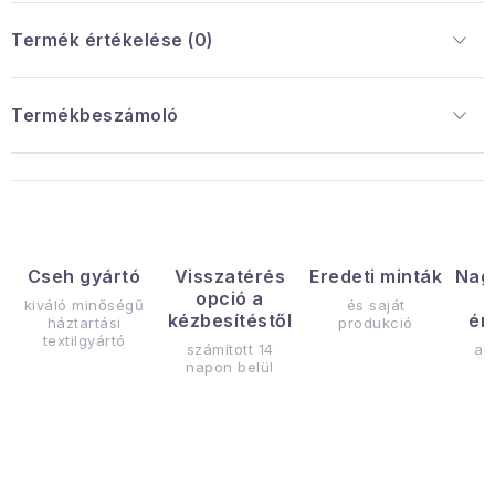
Termék értékelése (0)
Termékbeszámoló
Cseh gyártó
Visszatérés
Eredeti minták
Nag
opció a
kiváló minőségű
és saját
kézbesítéstől
ér
háztartási
produkció
textilgyártó
számított 14
az
napon belül