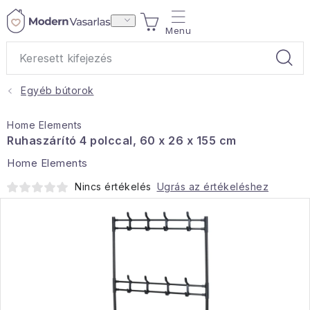
Ugrás
KOSÁR
a
fő
tartalomhoz
Egyéb bútorok
Ajándékok
Home Elements
Otthoni illatok
Ruhaszárító 4 polccal, 60 x 26 x 155 cm
Home Elements
Teák
Nincs értékelés
Ugrás az értékeléshez
Lakástextil
Háztartás
Hobbi és kert