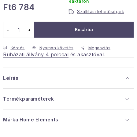
Raktáron
Ft6 784
Januári akció
Szállítási lehetőségek
Egységár:
Veľkoobchodná spolupráca
Kosárba
A személyes adatok védelmének feltételei
Hogyan kell panaszkodni / visszaadni az áruka
Kérdés
Nyomon követés
Megosztás
Ruházati állvány 4 polccal és akasztóval.
Kereskedelem feltételes
Információ a mellékletről
Érintkezés
Rólunk
Leírás
Termékparaméterek
Márka
 Home Elements