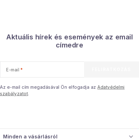
Aktuális hírek és események az email
címedre
FELIRATKOZÁS
E-mail
Az e-mail cím megadásával Ön elfogadja az
Adatvédelmi
szabályzatot
.
L
á
Minden a vásárlásról