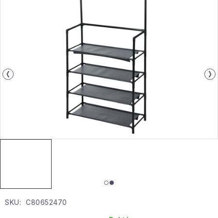
Gyűjtemény
Egészség és szépség
Sport és szabadban
Gyermekeknek
Sziasztok, hív a nyár.
Pohodából importálva - rendezés
Szezonális kategóriák
Fekete Péntek
SKU:
C80652470
Karácsonyi esemény