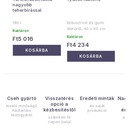
nagyobb
teherbírással
180 l
Kókuszrost és gumi
lábtörlő, 40 x 60 cm
Raktáron
Raktáron
Ft5 016
Ft4 234
KOSÁRBA
KOSÁRBA
Cseh gyártó
Visszatérés
Eredeti minták
Nag
opció a
kiváló minőségű
és saját
kézbesítéstől
ér
háztartási
produkció
textilgyártó
számított 14
az
napon belül