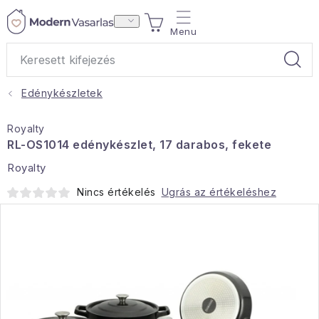
Ugrás
KOSÁR
a
fő
tartalomhoz
Edénykészletek
Ajándékok
Royalty
Otthoni illatok
RL-OS1014 edénykészlet, 17 darabos, fekete
Royalty
Teák
Nincs értékelés
Ugrás az értékeléshez
Lakástextil
Háztartás
Hobbi és kert