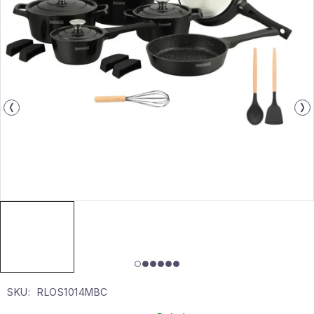
Gyűjtemény
Egészség és szépség
Sport és szabadban
Gyermekeknek
Sziasztok, hív a nyár.
Pohodából importálva - rendezés
Szezonális kategóriák
Fekete Péntek
SKU:
RLOS1014MBC
Karácsonyi esemény