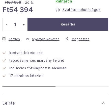
Raktáron
Ft67 996
–20 %
Januári akció
Ft54 394
Szállítási lehetőségek
Egységár:
Veľkoobchodná spolupráca
Kosárba
A személyes adatok védelmének feltételei
Hogyan kell panaszkodni / visszaadni az áruka
Kérdés
Nyomon követés
Megosztás
Kereskedelem feltételes
Információ a mellékletről
Érintkezés
Rólunk
kedvelt fekete szín
tapadásmentes márvány felület
indukciós főzőlaphoz is alkalmas
17 darabos készlet
Leírás