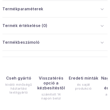
Termékparaméterek
Termék értékelése (0)
Termékbeszámoló
Cseh gyártó
Visszatérés
Eredeti minták
Nag
opció a
kiváló minőségű
és saját
kézbesítéstől
ér
háztartási
produkció
textilgyártó
számított 14
az
napon belül