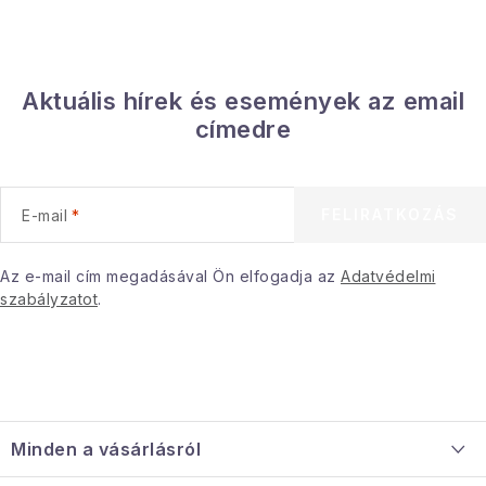
Aktuális hírek és események az email
címedre
FELIRATKOZÁS
E-mail
Az e-mail cím megadásával Ön elfogadja az
Adatvédelmi
szabályzatot
.
L
á
Minden a vásárlásról
b