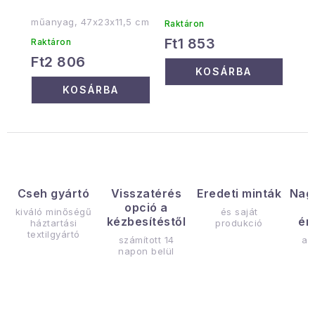
műanyag, 47x23x11,5 cm
Raktáron
Ft1 853
Raktáron
Ft2 806
KOSÁRBA
KOSÁRBA
Cseh gyártó
Visszatérés
Eredeti minták
Nag
opció a
kiváló minőségű
és saját
kézbesítéstől
ér
háztartási
produkció
textilgyártó
számított 14
az
napon belül