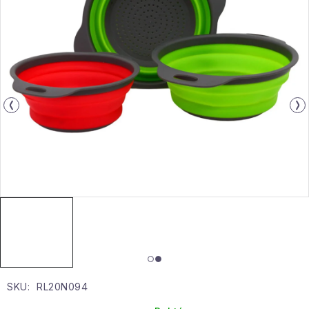
Gyűjtemény
Egészség és szépség
Sport és szabadban
Gyermekeknek
Sziasztok, hív a nyár.
Pohodából importálva - rendezés
Szezonális kategóriák
Fekete Péntek
SKU:
RL20N094
Karácsonyi esemény