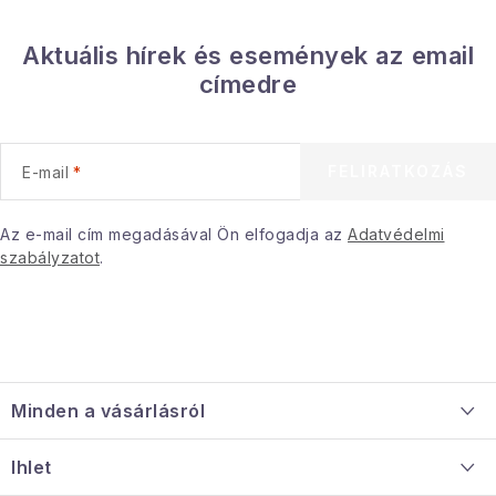
Aktuális hírek és események az email
címedre
FELIRATKOZÁS
E-mail
Az e-mail cím megadásával Ön elfogadja az
Adatvédelmi
szabályzatot
.
L
á
Minden a vásárlásról
b
l
Szállítás és fizetés
Ihlet
é
Információ a mellékletről