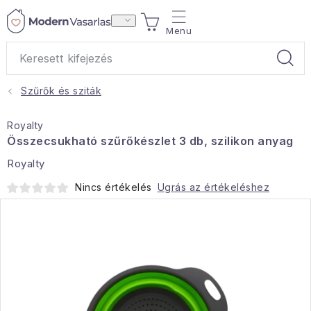
Ugrás
KOSÁR
a
fő
tartalomhoz
Szűrők és sziták
Ajándékok
Royalty
Otthoni illatok
Összecsukható szűrőkészlet 3 db, szilikon anyag
Royalty
Teák
Nincs értékelés
Ugrás az értékeléshez
Lakástextil
Háztartás
Hobbi és kert