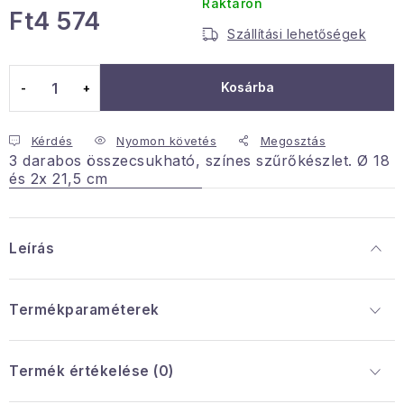
Raktáron
Ft4 574
Januári akció
Szállítási lehetőségek
Egységár:
Veľkoobchodná spolupráca
Kosárba
A személyes adatok védelmének feltételei
Hogyan kell panaszkodni / visszaadni az áruka
Kérdés
Nyomon követés
Megosztás
3 darabos összecsukható, színes szűrőkészlet. Ø 18
Kereskedelem feltételes
Információ a mellékletről
és 2x 21,5 cm
Érintkezés
Rólunk
Leírás
Termékparaméterek
Termék értékelése (0)