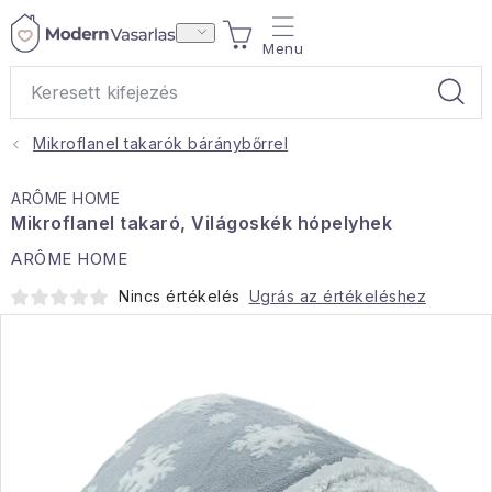
Ugrás
KOSÁR
a
fő
tartalomhoz
Mikroflanel takarók báránybőrrel
Ajándékok
ARÔME HOME
Otthoni illatok
Mikroflanel takaró, Világoskék hópelyhek
ARÔME HOME
Teák
Nincs értékelés
Ugrás az értékeléshez
Lakástextil
Háztartás
Hobbi és kert