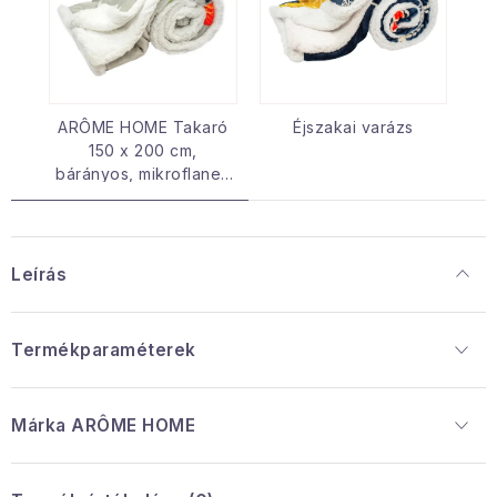
ARÔME HOME Takaró
Éjszakai varázs
150 x 200 cm,
bárányos, mikroflanel,
460 GSM
Leírás
Termékparaméterek
Márka
 ARÔME HOME