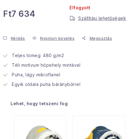
Elfogyott
Januári akció
Ft7 634
Szállítási lehetőségek
Egységár:
Veľkoobchodná spolupráca
A személyes adatok védelmének feltételei
Kérdés
Nyomon követés
Megosztás
Hogyan kell panaszkodni / visszaadni az áruka
Kereskedelem feltételes
Teljes tömeg: 480 g/m2
Információ a mellékletről
Érintkezés
Téli motívum hópehely mintával
Rólunk
Puha, lágy mikroflanel
Egyik oldala puha báránybőrrel
Lehet, hogy tetszeni fog