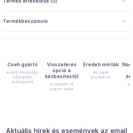
Termék értékelése (0)
Termékbeszámoló
Cseh gyártó
Visszatérés
Eredeti minták
Nag
opció a
kiváló minőségű
és saját
kézbesítéstől
ér
háztartási
produkció
textilgyártó
számított 14
az
napon belül
Aktuális hírek és események az email