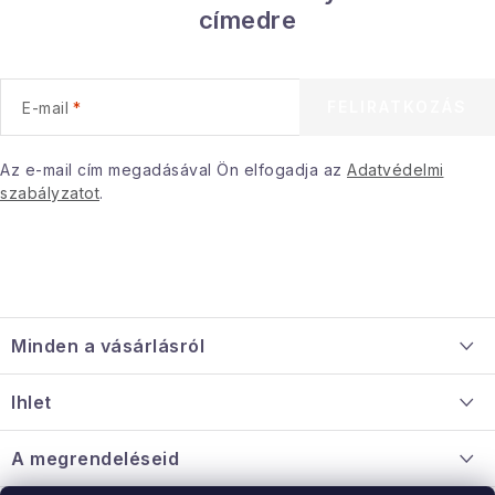
címedre
FELIRATKOZÁS
E-mail
Az e-mail cím megadásával Ön elfogadja az
Adatvédelmi
szabályzatot
.
L
á
Minden a vásárlásról
b
l
Szállítás és fizetés
Ihlet
é
Információ a mellékletről
c
Rólunk
A megrendeléseid
Nagykereskedelmi együttműködés