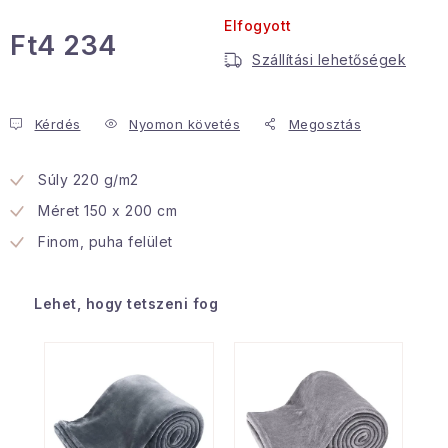
Elfogyott
Januári akció
Ft4 234
Szállítási lehetőségek
Egységár:
Veľkoobchodná spolupráca
A személyes adatok védelmének feltételei
Kérdés
Nyomon követés
Megosztás
Hogyan kell panaszkodni / visszaadni az áruka
Kereskedelem feltételes
Információ a mellékletről
Súly 220 g/m2
Érintkezés
Rólunk
Méret 150 x 200 cm
Finom, puha felület
Lehet, hogy tetszeni fog