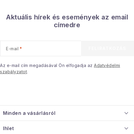
Aktuális hírek és események az email
címedre
FELIRATKOZÁS
E-mail
Az e-mail cím megadásával Ön elfogadja az
Adatvédelmi
szabályzatot
.
L
á
Minden a vásárlásról
b
l
Szállítás és fizetés
Ihlet
é