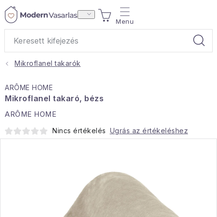
Ugrás
KOSÁR
a
fő
tartalomhoz
Mikroflanel takarók
Ajándékok
ARÔME HOME
Otthoni illatok
Mikroflanel takaró, bézs
ARÔME HOME
Teák
Nincs értékelés
Ugrás az értékeléshez
Lakástextil
Háztartás
Hobbi és kert