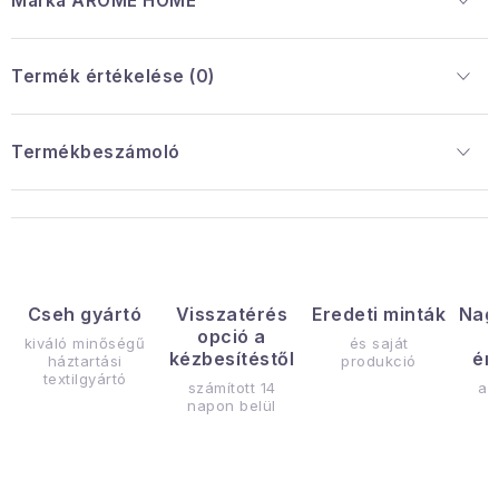
Márka
 ARÔME HOME
Termék értékelése (0)
Termékbeszámoló
Cseh gyártó
Visszatérés
Eredeti minták
Nag
opció a
kiváló minőségű
és saját
kézbesítéstől
ér
háztartási
produkció
textilgyártó
számított 14
az
napon belül