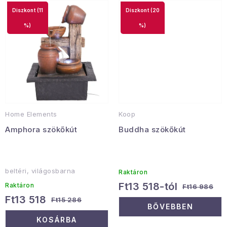
(11
(20
Januári akció
%)
%)
Veľkoobchodná spolupráca
A személyes adatok védelmének feltételei
Hogyan kell panaszkodni / visszaadni az áruka
Kereskedelem feltételes
Információ a mellékletről
Érintkezés
Rólunk
Home Elements
Koop
Amphora szökőkút
Buddha szökőkút
beltéri, világosbarna
Raktáron
Ft13 518-tól
Raktáron
Ft16 986
Ft13 518
Ft15 286
BŐVEBBEN
KOSÁRBA