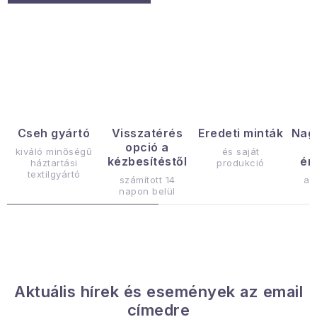
L
i
s
t
a
Cseh gyártó
Visszatérés
Eredeti minták
Nag
opció a
i
kiváló minőségű
és saját
kézbesítéstől
ér
háztartási
produkció
r
textilgyártó
számított 14
az
á
napon belül
n
y
í
t
á
Aktuális hírek és események az email
s
címedre
e