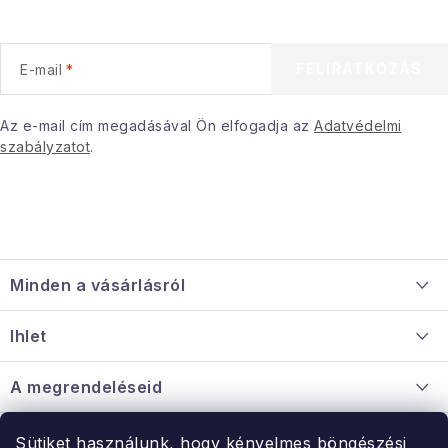
l
e
FELIRATKOZÁS
E-mail
m
e
i
Az e-mail cím megadásával Ön elfogadja az
Adatvédelmi
szabályzatot
.
L
á
Minden a vásárlásról
b
l
Szállítás és fizetés
Ihlet
é
Információ a mellékletről
c
Rólunk
A megrendeléseid
Nagykereskedelmi együttműködés
Hogyan kell panaszkodni / visszaadni az árukat
Érintkezés
Sütiket használunk, hogy kényelmes böngészési