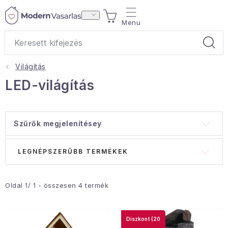
Ugrás
KOSÁR
a
fő
tartalomhoz
Világítás
Ajándékok
LED-világítás
Otthoni illatok
Szűrők megjelenítésey
Teák
T
T
LEGNÉPSZERŰBB TERMÉKEK
Lakástextil
e
e
r
r
Háztartás
m
m
Oldal
1
/
1
- összesen
4
termék
é
é
Hobbi és kert
k
k
(20