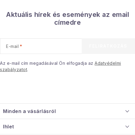
Januári akció
Aktuális hírek és események az email
címedre
Veľkoobchodná spolupráca
A személyes adatok védelmének feltételei
Hogyan kell panaszkodni / visszaadni az áruka
FELIRATKOZÁS
E-mail
Kereskedelem feltételes
Információ a mellékletről
Az e-mail cím megadásával Ön elfogadja az
Érintkezés
Rólunk
Adatvédelmi
szabályzatot
.
L
á
Minden a vásárlásról
b
l
Szállítás és fizetés
Ihlet
é
Információ a mellékletről