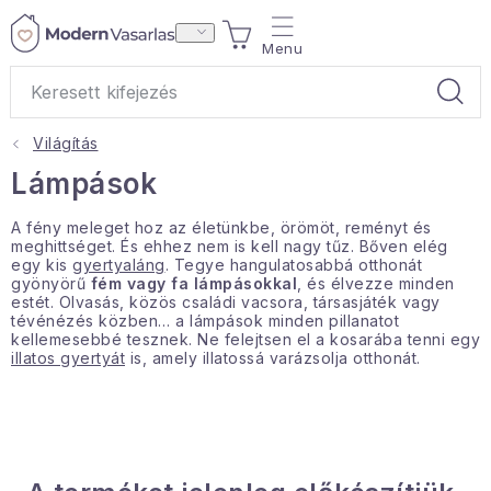
Ugrás
KOSÁR
a
fő
tartalomhoz
Világítás
Ajándékok
Lámpások
Otthoni illatok
A fény meleget hoz az életünkbe, örömöt, reményt és
meghittséget. És ehhez nem is kell nagy tűz. Bőven elég
egy kis
gyertyaláng
. Tegye hangulatosabbá otthonát
Teák
gyönyörű
fém vagy fa lámpásokkal
, és élvezze minden
estét. Olvasás, közös családi vacsora, társasjáték vagy
tévénézés közben… a lámpások minden pillanatot
Lakástextil
kellemesebbé tesznek. Ne felejtsen el a kosarába tenni egy
illatos gyertyát
is, amely illatossá varázsolja otthonát.
Háztartás
Hobbi és kert