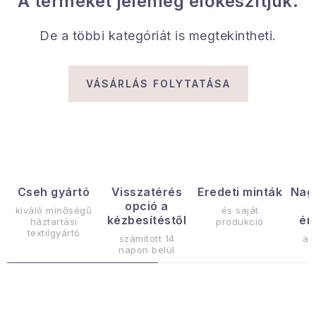
A terméket jelenleg előkészítjük.
Gyűjtemény
De a többi kategóriát is megtekintheti.
Egészség és szépség
Sport és szabadban
VÁSÁRLÁS FOLYTATÁSA
Gyermekeknek
Sziasztok, hív a nyár.
Pohodából importálva - rendezés
Cseh gyártó
Visszatérés
Eredeti minták
Nag
opció a
kiváló minőségű
és saját
kézbesítéstől
ér
háztartási
produkció
Szezonális kategóriák
textilgyártó
számított 14
az
napon belül
Fekete Péntek
Karácsonyi esemény