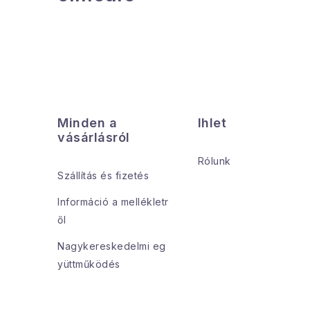
L
á
Minden a
Ihlet
b
vásárlásról
l
Rólunk
Szállítás és fizetés
é
Információ a mellékletr
c
ől
Nagykereskedelmi eg
yüttműködés