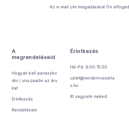
Az e-mail cím megadásával Ön elfoga
A
Érintkezés
megrendeléseid
Hé-Pé: 9:00-15:00
Hogyan kell panaszko
uzlet@modernvasarla
dni / visszaadni az áru
s.hu
kat
Itt vagyunk neked.
Érintkezés
Rendelésem