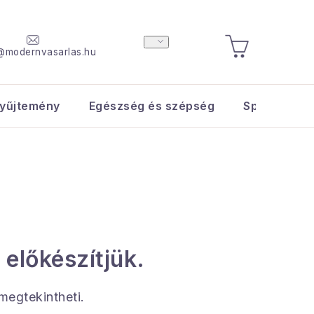
@modernvasarlas.hu
KOSÁR
yűjtemény
Egészség és szépség
Sport és s
 előkészítjük.
 megtekintheti.