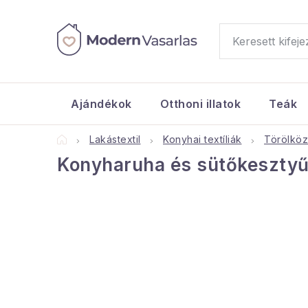
Ugrás
a
fő
tartalomhoz
Ajándékok
Otthoni illatok
Teák
Kezdőlap
Lakástextil
Konyhai textíliák
Törölkö
Konyharuha és sütőkesztyű
O
l
d