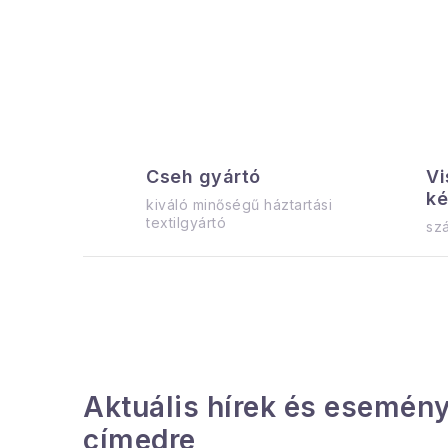
a
l
s
ó
p
Cseh gyártó
Vi
a
ké
kiváló minőségű háztartási
n
textilgyártó
szá
e
l
Aktuális hírek és esemény
címedre