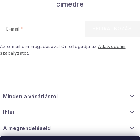
címedre
FELIRATKOZÁS
E-mail
Az e-mail cím megadásával Ön elfogadja az
Adatvédelmi
szabályzatot
.
L
á
Minden a vásárlásról
b
l
Szállítás és fizetés
Ihlet
é
Információ a mellékletről
c
Rólunk
A megrendeléseid
Nagykereskedelmi együttműködés