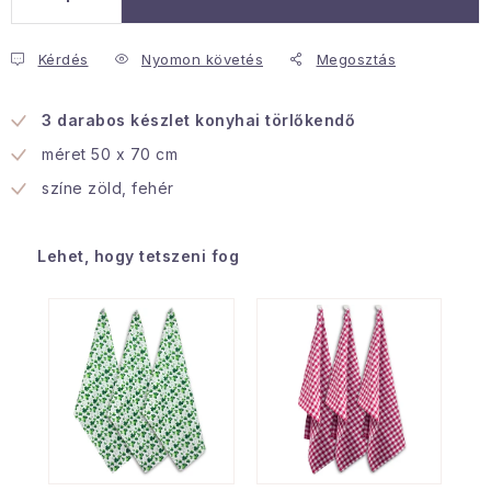
Januári akció
Kérdés
Nyomon követés
Megosztás
Veľkoobchodná spolupráca
3 darabos készlet
konyhai törlőkendő
A személyes adatok védelmének feltételei
méret 50 x 70 cm
Hogyan kell panaszkodni / visszaadni az áruka
színe zöld, fehér
Kereskedelem feltételes
Információ a mellékletről
Érintkezés
Rólunk
Lehet, hogy tetszeni fog