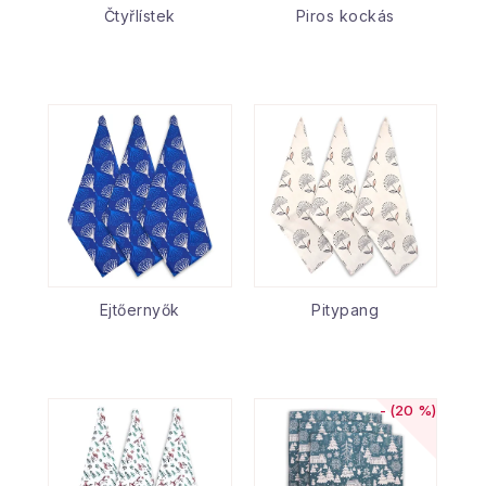
Čtyřlístek
Piros kockás
Ejtőernyők
Pitypang
(20 %)