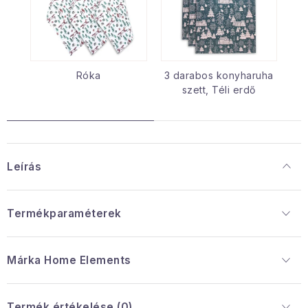
Róka
3 darabos konyharuha
szett, Téli erdő
Leírás
Termékparaméterek
Márka
 Home Elements
Termék értékelése (0)