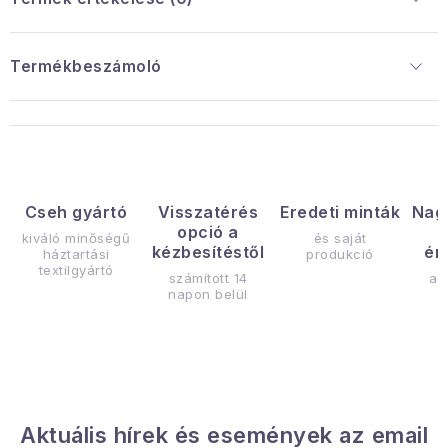
Termékbeszámoló
Cseh gyártó
Visszatérés
Eredeti minták
Nag
opció a
kiváló minőségű
és saját
kézbesítéstől
ér
háztartási
produkció
textilgyártó
számított 14
az
napon belül
Aktuális hírek és események az email