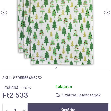
Gyűjtemény
Egészség és szépség
Sport és szabadban
Gyermekeknek
Sziasztok, hív a nyár.
Pohodából importálva - rendezés
SKU:
8595556486252
Szezonális kategóriák
Raktáron
Ft3 894
–34 %
Fekete Péntek
Ft2 533
Szállítási lehetőségek
Egységár:
Karácsonyi esemény
Kosárba