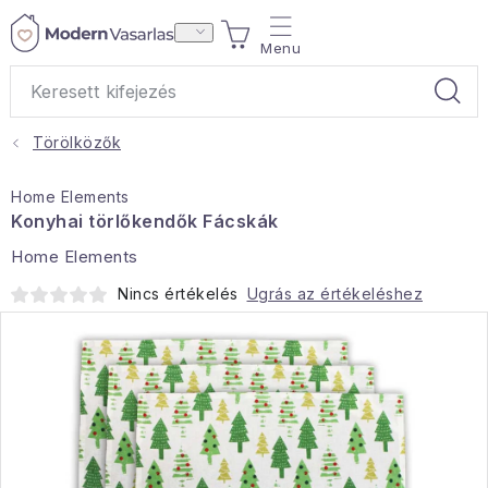
Ugrás
KOSÁR
a
fő
tartalomhoz
Törölközők
Ajándékok
Home Elements
Otthoni illatok
Konyhai törlőkendők Fácskák
Home Elements
Teák
Nincs értékelés
Ugrás az értékeléshez
Lakástextil
Háztartás
Hobbi és kert