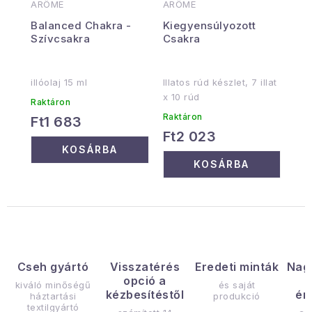
ARÔME
ARÔME
Balanced Chakra -
Kiegyensúlyozott
Szívcsakra
Csakra
illóolaj 15 ml
Illatos rúd készlet, 7 illat
x 10 rúd
Raktáron
Raktáron
Ft1 683
Ft2 023
KOSÁRBA
KOSÁRBA
Cseh gyártó
Visszatérés
Eredeti minták
Nag
opció a
kiváló minőségű
és saját
kézbesítéstől
ér
háztartási
produkció
textilgyártó