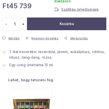
Raktáron
Ft45 739
Januári akció
Szállítási lehetőségek
Egységár:
Veľkoobchodná spolupráca
Kosárba
A személyes adatok védelmének feltételei
Hogyan kell panaszkodni / visszaadni az áruka
Kérdés
Nyomon követés
Megosztás
Kereskedelem feltételes
Információ a mellékletről
Érintkezés
Rólunk
7 illat keveréke: levendula, jázmin, eukaliptusz, cédrus,
lótusz, ilang-ilang, rózsa.
Egy üveg űrtartalma 15 ml.
Lehet, hogy tetszeni fog