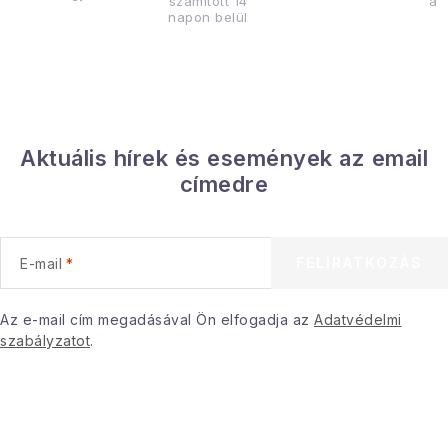
számított 14
az
napon belül
Aktuális hírek és események az email
címedre
FELIRATKOZÁS
E-mail
Az e-mail cím megadásával Ön elfogadja az
Adatvédelmi
szabályzatot
.
L