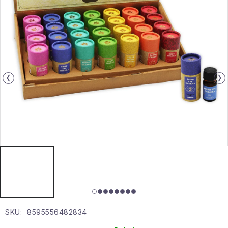
Gyűjtemény
Egészség és szépség
Sport és szabadban
Gyermekeknek
Sziasztok, hív a nyár.
Pohodából importálva - rendezés
Szezonális kategóriák
Fekete Péntek
SKU:
8595556482834
Karácsonyi esemény