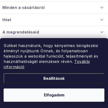
á
Minden a vásárlásról
b
l
Szállítás és fizetés
Ihlet
é
Információ a mellékletről
c
Rólunk
A megrendeléseid
Nagykereskedelmi együttműködés
Hogyan kell panaszkodni / visszaadni az árukat
Érintkezés
Sütiket használunk, hogy kényelmes böngészési
Érintkezés
élményt nyújtsunk Önnek, és folyamatosan
Hé-Pé: 9:00-15:00
fejlesszük a weboldal funkcióit, teljesítményét és
Rendelésem
használhatóságát elemzések révén.
További
uzlet@modernvasarlas.hu
információ
- egy szeretettel teli otthonért.
Itt vagyunk neked.
Beállítások
Kereskedelem feltételei
A személyes adatok védelmének feltételei
Elfogadom
Copyright 2026
ModernVasarlas.hu
. Minden jog fenntartva.
Shoptet készítette