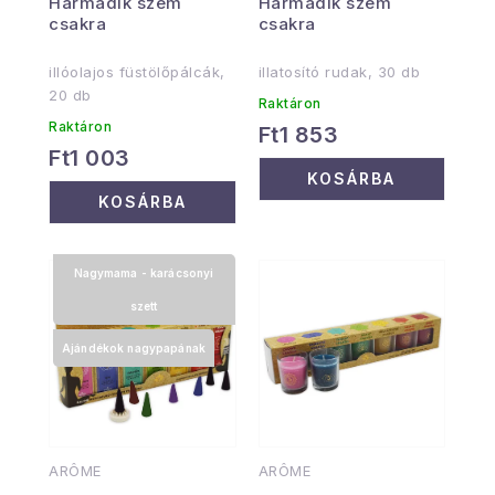
Harmadik szem
Harmadik szem
csakra
csakra
illóolajos füstölőpálcák,
illatosító rudak, 30 db
20 db
Raktáron
Raktáron
Ft1 853
Ft1 003
KOSÁRBA
KOSÁRBA
Nagymama - karácsonyi
szett
Ajándékok nagypapának
ARÔME
ARÔME