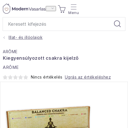
Ugrás
KOSÁR
a
fő
tartalomhoz
Illat- és illóolajok
Ajándékok
ARÔME
Otthoni illatok
Kiegyensúlyozott csakra kijelző
ARÔME
Teák
Nincs értékelés
Ugrás az értékeléshez
Lakástextil
Háztartás
Hobbi és kert