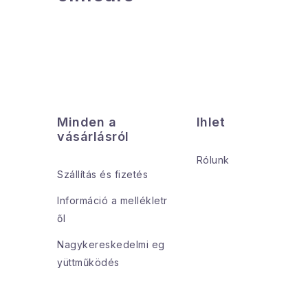
L
á
Minden a
Ihlet
b
vásárlásról
l
Rólunk
Szállítás és fizetés
é
Információ a mellékletr
c
ől
Nagykereskedelmi eg
yüttműködés