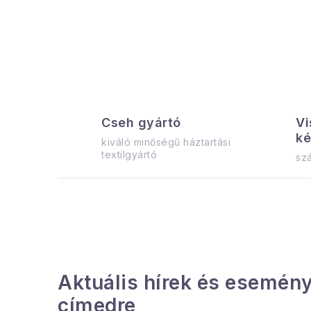
a
l
s
ó
p
Cseh gyártó
Vi
a
ké
kiváló minőségű háztartási
n
textilgyártó
szá
e
l
Aktuális hírek és esemény
címedre