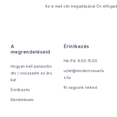
Az e-mail cím megadásával Ön elfoga
A
Érintkezés
megrendeléseid
Hé-Pé: 9:00-15:00
Hogyan kell panaszko
uzlet@modernvasarla
dni / visszaadni az áru
s.hu
kat
Itt vagyunk neked.
Érintkezés
Rendelésem