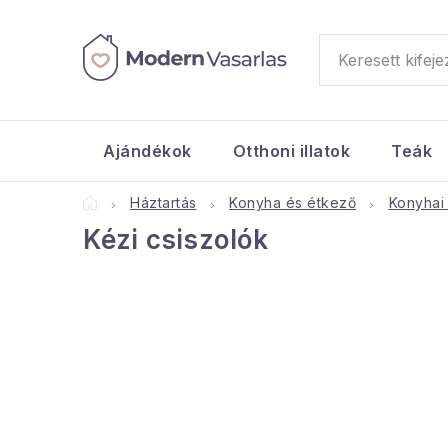
Ugrás
a
fő
tartalomhoz
Ajándékok
Otthoni illatok
Teák
Kezdőlap
Háztartás
Konyha és étkező
Konyhai
Kézi csiszolók
O
l
d