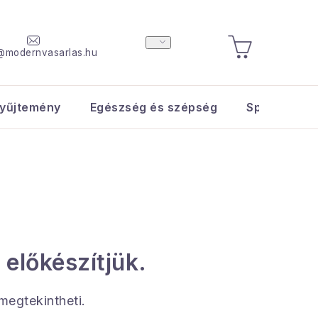
@modernvasarlas.hu
KOSÁR
yűjtemény
Egészség és szépség
Sport és s
 előkészítjük.
 megtekintheti.