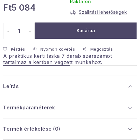
Raktáron
Ft5 084
Januári akció
Szállítási lehetőségek
Egységár:
Veľkoobchodná spolupráca
Kosárba
A személyes adatok védelmének feltételei
Hogyan kell panaszkodni / visszaadni az áruka
Kérdés
Nyomon követés
Megosztás
A praktikus kerti táska 7 darab szerszámot
Kereskedelem feltételes
Információ a mellékletről
tartalmaz a kertben végzett munkához.
Érintkezés
Rólunk
Leírás
Termékparaméterek
Termék értékelése (0)