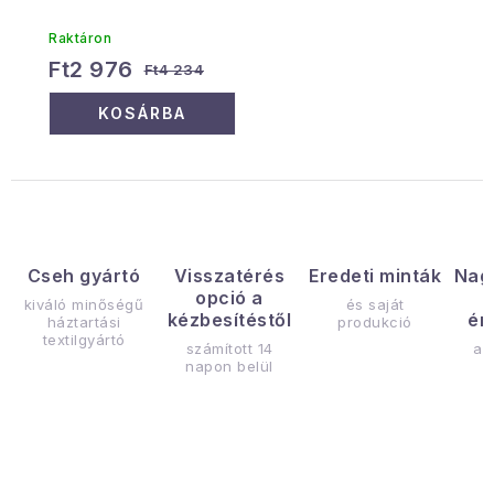
Raktáron
Ft2 976
Ft4 234
KOSÁRBA
Cseh gyártó
Visszatérés
Eredeti minták
Nag
opció a
kiváló minőségű
és saját
kézbesítéstől
ér
háztartási
produkció
textilgyártó
számított 14
az
napon belül