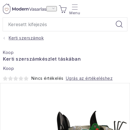
Ugrás
KOSÁR
a
fő
tartalomhoz
Kerti szerszámok
Ajándékok
Koop
Otthoni illatok
Kerti szerszámkészlet táskában
Koop
Teák
Nincs értékelés
Ugrás az értékeléshez
Lakástextil
Háztartás
Hobbi és kert