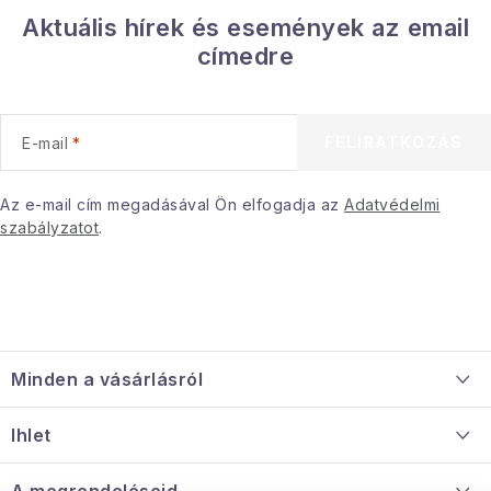
Aktuális hírek és események az email
címedre
FELIRATKOZÁS
E-mail
Az e-mail cím megadásával Ön elfogadja az
Adatvédelmi
szabályzatot
.
L
á
Minden a vásárlásról
b
l
Szállítás és fizetés
Ihlet
é
Információ a mellékletről
c
Rólunk
A megrendeléseid