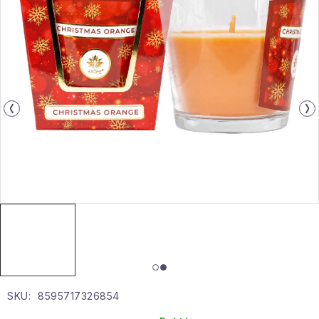
Gyűjtemény
Egészség és szépség
Sport és szabadban
Gyermekeknek
Sziasztok, hív a nyár.
Pohodából importálva - rendezés
Szezonális kategóriák
Fekete Péntek
SKU:
8595717326854
Karácsonyi esemény