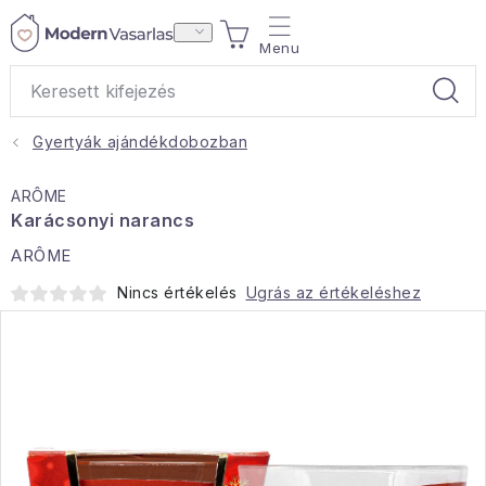
Ugrás
KOSÁR
a
fő
tartalomhoz
Gyertyák ajándékdobozban
Ajándékok
ARÔME
Otthoni illatok
Karácsonyi narancs
ARÔME
Teák
Nincs értékelés
Ugrás az értékeléshez
Lakástextil
Háztartás
Hobbi és kert