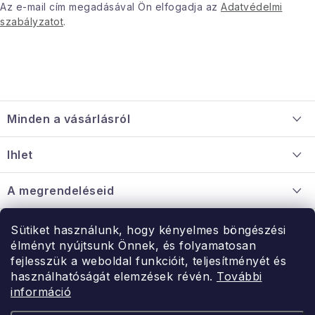
Az e-mail cím megadásával Ön elfogadja az
Adatvédelmi
szabályzatot
.
L
á
Minden a vásárlásról
b
l
Szállítás és fizetés
Ihlet
é
Információ a mellékletről
c
Rólunk
A megrendeléseid
Nagykereskedelmi együttműködés
Hogyan kell panaszkodni / visszaadni az árukat
Érintkezés
Sütiket használunk, hogy kényelmes böngészési
Érintkezés
élményt nyújtsunk Önnek, és folyamatosan
Hé-Pé: 9:00-15:00
fejlesszük a weboldal funkcióit, teljesítményét és
Rendelésem
használhatóságát elemzések révén.
További
uzlet@modernvasarlas.hu
információ
- egy szeretettel teli otthonért.
Itt vagyunk neked.