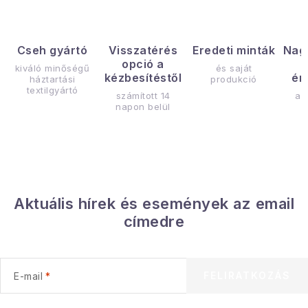
Cseh gyártó
Visszatérés
Eredeti minták
Nag
opció a
kiváló minőségű
és saját
kézbesítéstől
ér
háztartási
produkció
textilgyártó
számított 14
az
napon belül
Aktuális hírek és események az email
címedre
FELIRATKOZÁS
E-mail