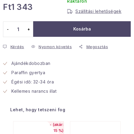
Raktáron
Ft1 343
Januári akció
Szállítási lehetőségek
Egységár:
Veľkoobchodná spolupráca
Kosárba
A személyes adatok védelmének feltételei
Hogyan kell panaszkodni / visszaadni az áruka
Kérdés
Nyomon követés
Megosztás
Kereskedelem feltételes
Információ a mellékletről
Érintkezés
Rólunk
Ajándékdobozban
Paraffin gyertya
Égési idő: 32-34 óra
Kellemes narancs illat
Lehet, hogy tetszeni fog
(akár:
15 %)