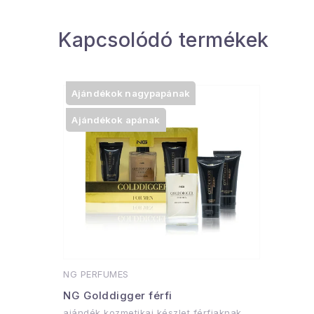
Kapcsolódó termékek
Ajándékok nagypapának
Ajándékok apának
NG PERFUMES
NG Golddigger férfi
ajándék kozmetikai készlet férfiaknak