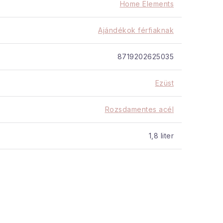
Home Elements
Ajándékok férfiaknak
 ml
8719202625035
Ezüst
Rozsdamentes acél
1,8 liter
A tétel elfogyott…