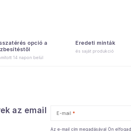
sszatérés opció a
Eredeti minták
zbesítéstől
és saját produkció
mított 14 napon belül
ek az email
E-mail
Az e-mail cím megadásával Ön elfoga