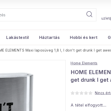
uzlet
Lakástextil
Háztartás
Hobbi és kert
G
E ELEMENTS Maxi laposüveg 1,8 l, I don't get drunk I get aw
Home Elements
HOME ELEMENTS 
get drunk I ge
Nincs ér
A tétel elfogyott…