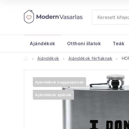
Ugrás
a
fő
tartalomhoz
Ajándékok
Otthoni illatok
Teák
Kezdőlap
Ajándékok
Ajándékok férfiaknak
HOM
Ajándékok nagypapának
Ajándékok apának