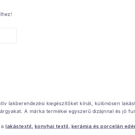
lhez!
v lakberendezési kiegészítőket kínál, különösen lakáste
rgyakat. A márka termékei egyszerű dizájnnal és jó funk
n a
lakástextil
,
konyhai textil
,
kerámia és porcelán edé