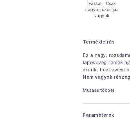
ivással... Csak
nagyon szomjas
vagyok
Termékleírás
Ez a nagy, rozsdame
laposüveg remek ajá
drunk, I get awesome
Nem vagyok részeg
Mutass többet
Biztosan értékelni fo
űrtartalmát is. Ez l
mindenki megossza k
Paraméterek
Anyaga: rozsdament