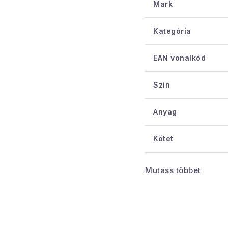
Mark
Méretek:
Kategória
űrtartalom 1800
EAN vonalkód
Szín
Anyag
Kötet
Mutass többet