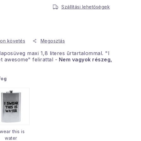
Szállítási lehetőségek
on követés
Megosztás
aposüveg maxi 1,8 literes űrtartalommal. "I
et awesome" felirattal -
Nem vagyok részeg,
fog
wear this is
water