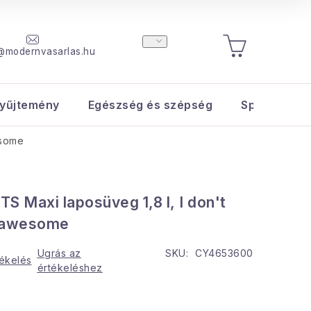
@modernvasarlas.hu
KOSÁR
yűjtemény
Egészség és szépség
Sport és s
esome
Maxi laposüveg 1,8 l, I don't
t awesome
Ugrás az
SKU:
CY4653600
tékelés
értékeléshez