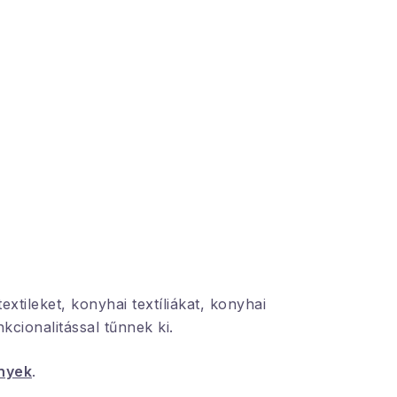
xtileket, konyhai textíliákat, konyhai
cionalitással tűnnek ki.
nyek
.