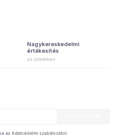
Nagykereskedelmi
Az össz
értékesítés
azonnal el
az üzletében
FELIRATKOZÁS
dja az
Adatvédelmi szabályzatot
.