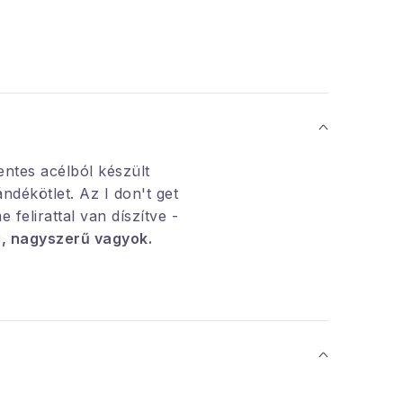
ntes acélból készült
ndékötlet. Az I don't get
 felirattal van díszítve -
, nagyszerű vagyok.
gja a nagy, 1,8 literes
ehetőséget ad arra, hogy
edvenc italát.
es acél