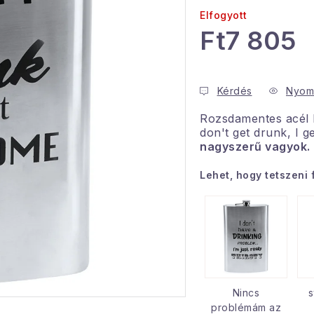
Elfogyott
Ft7 805
Egységár:
Kérdés
Nyom
Rozsdamentes acél l
don't get drunk, I g
nagyszerű vagyok.
Lehet, hogy tetszeni 
Nincs
s
problémám az