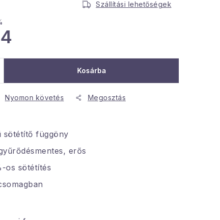
Szállítási lehetőségek
%
34
Kosárba
Nyomon követés
Megosztás
 sötétítő függöny
gyűrődésmentes, erős
-os sötétítés
 csomagban