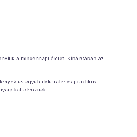
nyítik a mindennapi életet. Kínálatában az
títő függönyök
dények
és egyéb dekoratív és praktikus
nyagokat ötvöznek.