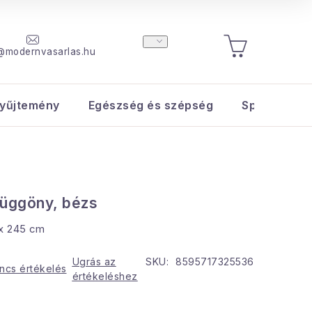
@modernvasarlas.hu
KOSÁR
yűjtemény
Egészség és szépség
Sport és s
függöny, bézs
 x 245 cm
Ugrás az
SKU:
8595717325536
ncs értékelés
értékeléshez