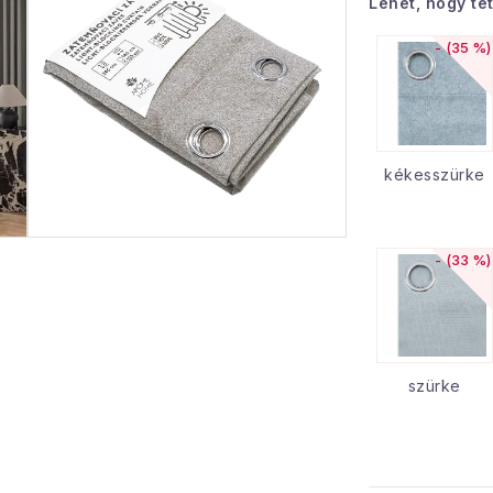
Lehet, hogy te
(35 %)
kékesszürke
(33 %)
szürke