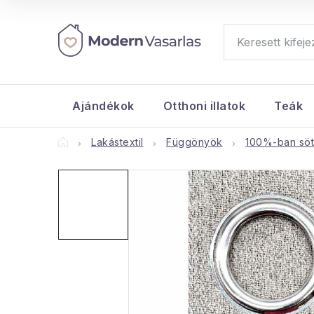
Ugrás
a
fő
tartalomhoz
Ajándékok
Otthoni illatok
Teák
Kezdőlap
Lakástextil
Függönyök
100%-ban söté