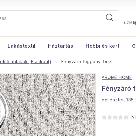
uzlet
Lakástextil
Háztartás
Hobbi és kert
G
títő ablakok (Blackout)
Fényzáró függöny, bézs
ARÔME HOME
Fényzáró 
poliészter, 135
Ni