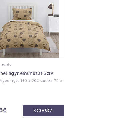
Karika át
Anyag:
100
280 g/m² s
Funkcional
sötétítés.
Telepítés:
ellátott f
könnyű és 
ments
módosításo
anel ágyneműhuzat Szív
lyes ágy, 140 x 200 cm és 70 x
Kezelés:
Max. 40-e
986
KOSÁRBA
Vegytisztít
Szárítógé