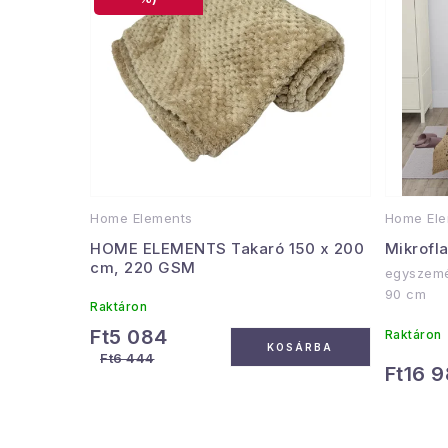
Home Elements
Home Ele
HOME ELEMENTS Takaró 150 x 200
Mikrofl
cm, 220 GSM
egyszemé
90 cm
Raktáron
Ft5 084
Raktáron
KOSÁRBA
Ft6 444
Ft16 