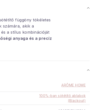
sötétítő függöny tökéletes
k számára, akik a
 és a stílus kombinációját
őségi anyaga és a precíz
osszú élettartamot biztosít,
 design
elegáns
ölcsönöz a belső térnek.
lvás érdekében szeretné
 szobát, akár hangulatos
teni, ez a függöny megfelel
ak.
ARÔME HOME
sötétítő függöny
100%-ban sötétítő ablakok
véd a napsugarak
és más
(Blackout)
ények ellen. A függöny