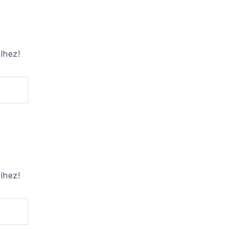
Nem vasal
Nem fehér
lhez!
lhez!