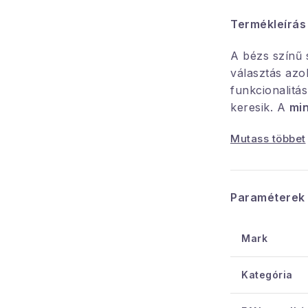
Termékleírás
A bézs színű 
választás azo
funkcionalitás
keresik. A
min
kidolgozása
h
Mutass többet
míg a
modern
megjelenést k
Akár a jobb a
elsötétíteni a
Paraméterek
légkört terem
az elvárásain
Mark
A bézs színű 
Kategória
kellőképpen
kellemetlen f