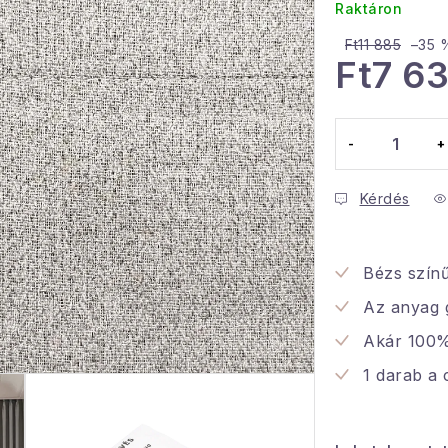
Raktáron
Ft11 885
–35 
Ft7 6
Egységár:
Kérdés
Bézs színű
Az anyag 
Akár 100%
1 darab a