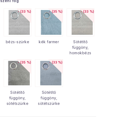
tszeni fog
(33 %)
(35 %)
(33 %)
bézs-szürke
kék farmer
Sötétítő
függöny,
homokbézs
(35 %)
(33 %)
Sötétítő
Sötétítő
függöny,
függöny,
sötétszürke
sötétszürke