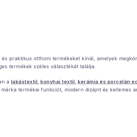
 és praktikus otthoni termékeket kínál, amelyek megkön
es termékek széles választékát találja.
Cikk - Söté
ban a
lakástextil
,
konyhai textil
,
kerámia és porcelán e
árka termékei funkciót, modern dizájnt és kellemes a