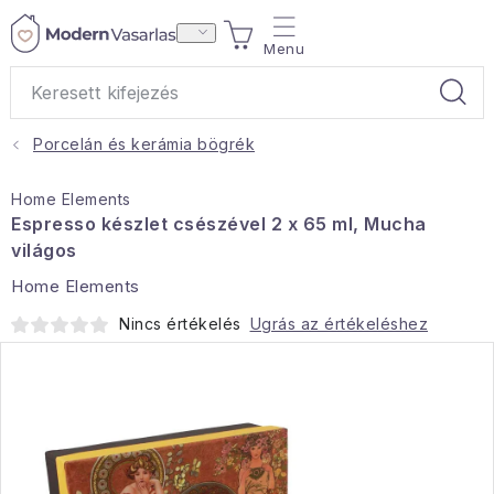
Ugrás
KOSÁR
a
fő
tartalomhoz
Porcelán és kerámia bögrék
Ajándékok
Home Elements
Otthoni illatok
Espresso készlet csészével 2 x 65 ml, Mucha
világos
Teák
Home Elements
Nincs értékelés
Ugrás az értékeléshez
Lakástextil
Háztartás
Hobbi és kert