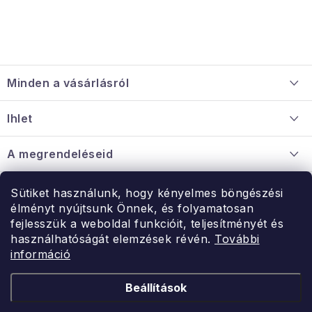
L
á
Minden a vásárlásról
b
l
Szállítás és fizetés
Ihlet
é
Információ a mellékletről
c
Rólunk
A megrendeléseid
Nagykereskedelmi együttműködés
Hogyan kell panaszkodni / visszaadni az árukat
Érintkezés
Sütiket használunk, hogy kényelmes böngészési
Érintkezés
élményt nyújtsunk Önnek, és folyamatosan
Hé-Pé: 9:00-15:00
fejlesszük a weboldal funkcióit, teljesítményét és
Rendelésem
használhatóságát elemzések révén.
További
uzlet@modernvasarlas.hu
információ
- egy szeretettel teli otthonért.
Itt vagyunk neked.
Beállítások
Kereskedelem feltételei
A személyes adatok védelmének feltételei