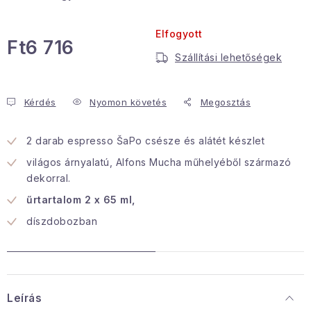
Januári akció
Elfogyott
Ft6 716
Szállítási lehetőségek
Veľkoobchodná spolupráca
Egységár:
A személyes adatok védelmének feltételei
Hogyan kell panaszkodni / visszaadni az áruka
Kérdés
Nyomon követés
Megosztás
Kereskedelem feltételes
Információ a mellékletről
2 darab espresso ŠaPo csésze és alátét készlet
Érintkezés
Rólunk
világos árnyalatú, Alfons Mucha műhelyéből származó
dekorral.
űrtartalom 2 x 65 ml,
díszdobozban
Leírás