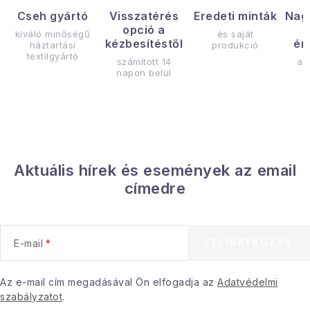
Cseh gyártó
Visszatérés
Eredeti minták
Nag
opció a
kiváló minőségű
és saját
kézbesítéstől
ér
háztartási
produkció
textilgyártó
számított 14
az
napon belül
Aktuális hírek és események az email
címedre
FELIRATKOZÁS
E-mail
Az e-mail cím megadásával Ön elfogadja az
Adatvédelmi
szabályzatot
.