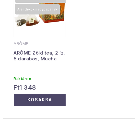
Ajándékok nagypapának
ARÔME
ARÔME Zöld tea, 2 íz,
5 darabos, Mucha
Raktáron
Ft1 348
KOSÁRBA