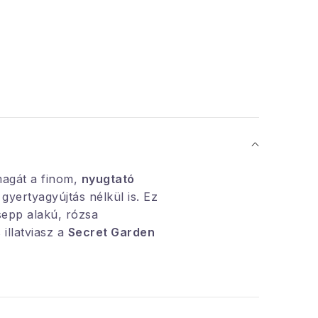
magát a finom,
nyugtató
l gyertyagyújtás nélkül is. Ez
sepp alakú, rózsa
llatviasz a
Secret Garden
emcsak kellemes illatot,
ív elemet is hoz a belső