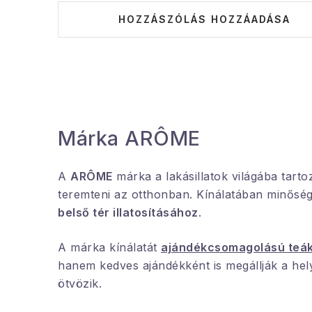
HOZZÁSZÓLÁS HOZZÁADÁSA
Márka ARÔME
A
ARÔME
márka a lakásillatok világába tarto
teremteni az otthonban. Kínálatában minősé
belső tér illatosításához
.
A márka kínálatát
ajándékcsomagolású teá
hanem kedves ajándékként is megállják a he
ötvözik.