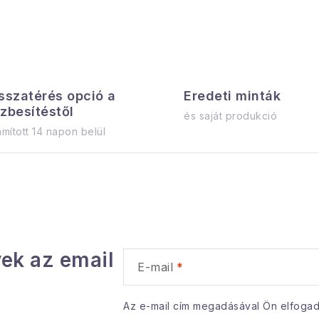
sszatérés opció a
Eredeti minták
zbesítéstől
és saját produkció
mított 14 napon belül
ek az email
E-mail
Az e-mail cím megadásával Ön elfoga