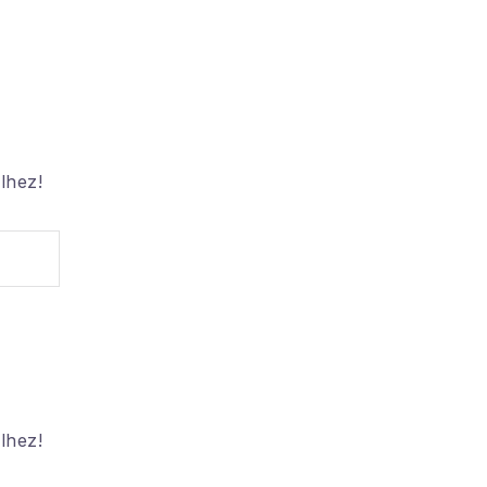
Tanács
Származási 
lhez!
lhez!