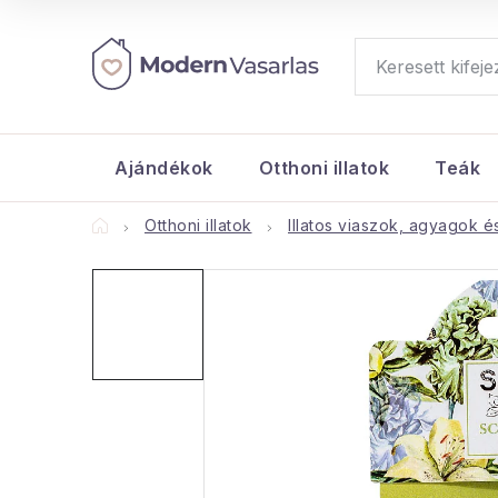
Ugrás
a
fő
tartalomhoz
Ajándékok
Otthoni illatok
Teák
Kezdőlap
Otthoni illatok
Illatos viaszok, agyagok é