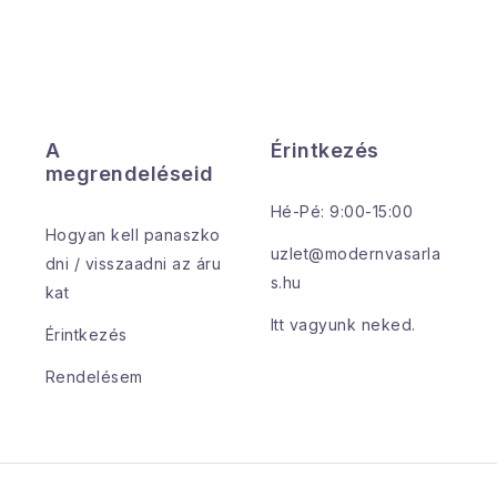
A
Érintkezés
megrendeléseid
Hé-Pé: 9:00-15:00
Hogyan kell panaszko
uzlet@modernvasarla
dni / visszaadni az áru
s.hu
kat
Itt vagyunk neked.
Érintkezés
Rendelésem