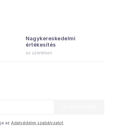
Nagykereskedelmi
Az össz
értékesítés
azonnal el
az üzletében
FELIRATKOZÁS
dja az
Adatvédelmi szabályzatot
.