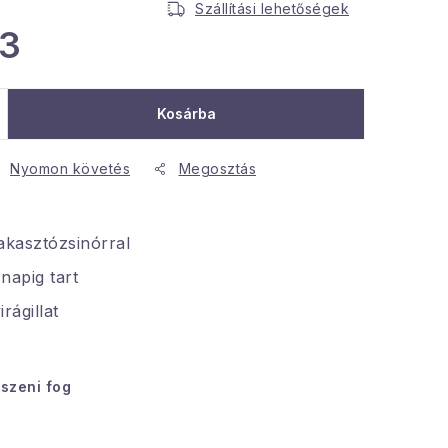
Szállítási lehetőségek
03
Kosárba
Nyomon követés
Megosztás
akasztózsinórral
 napig tart
rágillat
tszeni fog