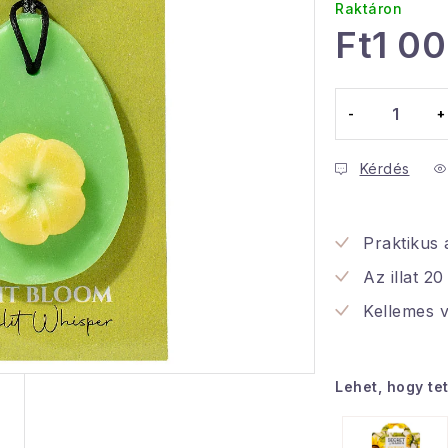
Raktáron
Ft1 0
Egységár:
Kérdés
Praktikus 
Az illat 20
Kellemes vi
Lehet, hogy te