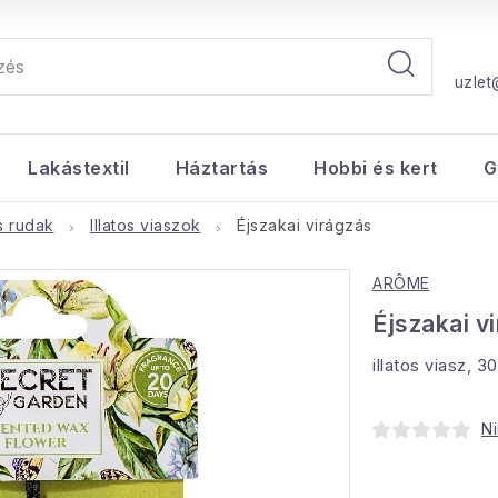
uzlet
Lakástextil
Háztartás
Hobbi és kert
G
s rudak
Illatos viaszok
Éjszakai virágzás
ARÔME
Éjszakai v
illatos viasz, 3
Ni