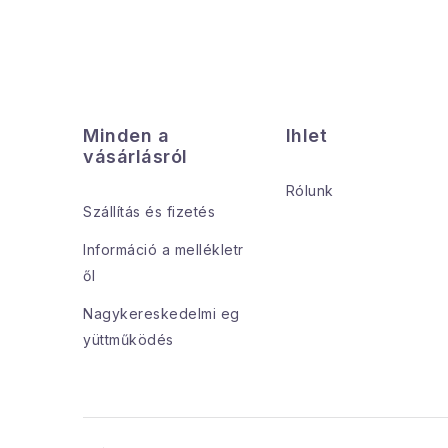
L
á
Minden a
Ihlet
b
vásárlásról
l
Rólunk
Szállítás és fizetés
é
Információ a mellékletr
c
ől
Nagykereskedelmi eg
yüttműködés