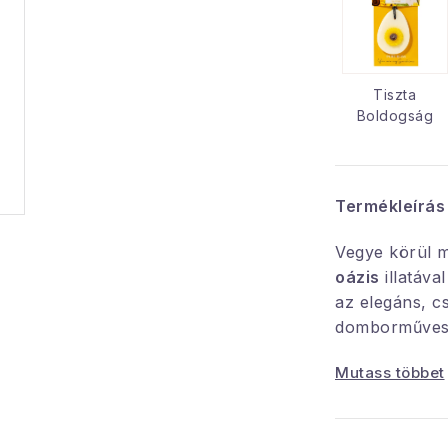
Tiszta
Boldogság
Termékleírás
Vegye körül 
oázis
illatáva
az elegáns, c
domborműves i
kollekcióból n
Mutass többet
hanem dekorat
térbe.