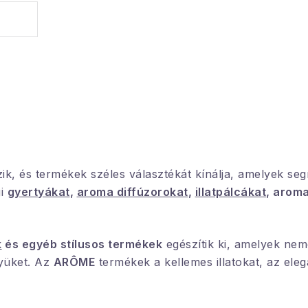
zik, és termékek széles választékát kínálja, amelyek se
gi
gyertyákat
,
aroma diffúzorokat
,
illatpálcákat
, aroma
k
és egyéb stílusos termékek
egészítik ki, amelyek nem
lyüket. Az
ARÔME
termékek a kellemes illatokat, az eleg