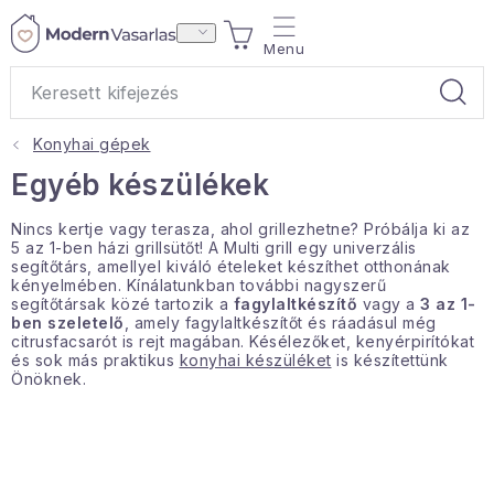
Ugrás
KOSÁR
a
fő
tartalomhoz
Konyhai gépek
Ajándékok
Egyéb készülékek
Otthoni illatok
Nincs kertje vagy terasza, ahol grillezhetne? Próbálja ki az
5 az 1-ben házi grillsütőt! A Multi grill egy univerzális
segítőtárs, amellyel kiváló ételeket készíthet otthonának
Teák
kényelmében. Kínálatunkban további nagyszerű
segítőtársak közé tartozik a
fagylaltkészítő
vagy a
3 az 1-
ben szeletelő
, amely fagylaltkészítőt és ráadásul még
Lakástextil
citrusfacsarót is rejt magában. Késélezőket, kenyérpirítókat
és sok más praktikus
konyhai készüléket
is készítettünk
Önöknek.
Háztartás
Hobbi és kert