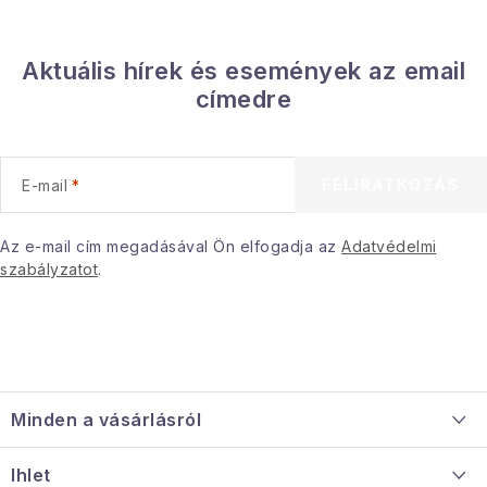
Januári akció
Aktuális hírek és események az email
Veľkoobchodná spolupráca
címedre
A személyes adatok védelmének feltételei
Hogyan kell panaszkodni / visszaadni az áruka
FELIRATKOZÁS
E-mail
Kereskedelem feltételes
Információ a mellékletről
Érintkezés
Rólunk
Az e-mail cím megadásával Ön elfogadja az
Adatvédelmi
szabályzatot
.
L
á
Minden a vásárlásról
b
l
Szállítás és fizetés
Ihlet