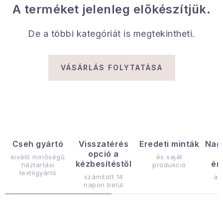
Gyűjtemény
A terméket jelenleg előkészítjük.
Egészség és szépség
De a többi kategóriát is megtekintheti.
Sport és szabadban
VÁSÁRLÁS FOLYTATÁSA
Gyermekeknek
Sziasztok, hív a nyár.
Pohodából importálva - rendezés
Cseh gyártó
Visszatérés
Eredeti minták
Nag
opció a
kiváló minőségű
és saját
Szezonális kategóriák
kézbesítéstől
ér
háztartási
produkció
textilgyártó
számított 14
az
Fekete Péntek
napon belül
Karácsonyi esemény