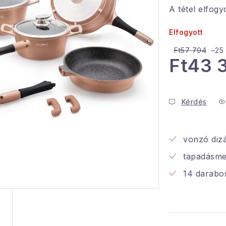
A tétel elfogy
Elfogyott
Ft57 794
–25
Ft43 
Egységár:
Kérdés
vonzó dizá
tapadásme
14 darabos