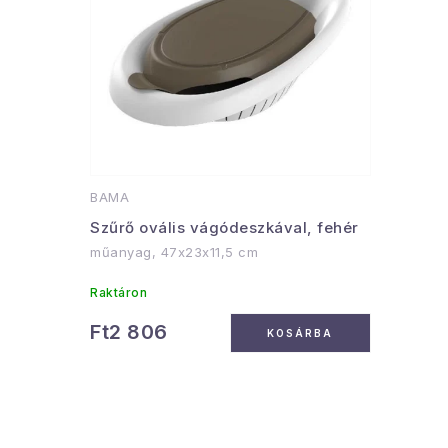
BAMA
Szűrő ovális vágódeszkával, fehér
műanyag, 47x23x11,5 cm
Raktáron
Ft2 806
KOSÁRBA