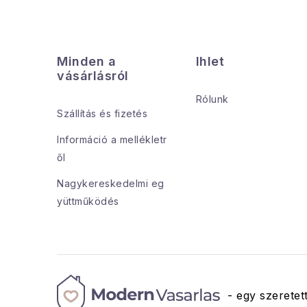
L
á
Minden a
Ihlet
b
vásárlásról
l
Rólunk
Szállítás és fizetés
é
Információ a mellékletr
c
ől
Nagykereskedelmi eg
yüttműködés
- egy szeretett