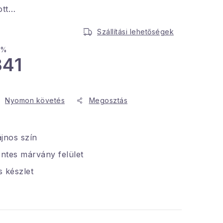
ott…
Szállítási lehetőségek
 %
341
Nyomon követés
Megosztás
jnos szín
ntes márvány felület
 készlet