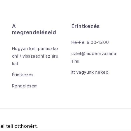
A
Érintkezés
megrendeléseid
Hé-Pé: 9:00-15:00
Hogyan kell panaszko
uzlet@modernvasarla
dni / visszaadni az áru
s.hu
kat
Itt vagyunk neked.
Érintkezés
Rendelésem
el teli otthonért.