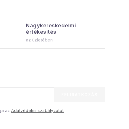
Nagykereskedelmi
Az össz
értékesítés
azonnal el
az üzletében
FELIRATKOZÁS
dja az
Adatvédelmi szabályzatot
.