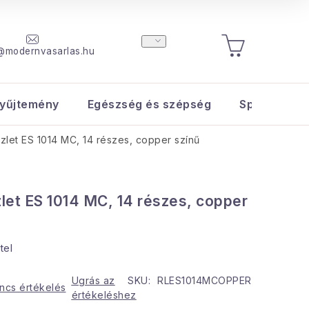
@modernvasarlas.hu
KOSÁR
yűjtemény
Egészség és szépség
Sport és s
let ES 1014 MC, 14 részes, copper színű
et ES 1014 MC, 14 részes, copper
tel
Ugrás az
SKU:
RLES1014MCOPPER
ncs értékelés
értékeléshez