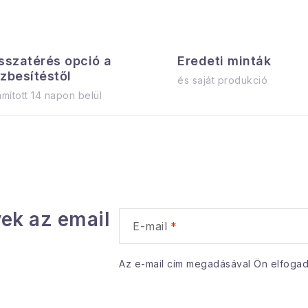
sszatérés opció a
Eredeti minták
zbesítéstől
és saját produkció
mított 14 napon belül
ek az email
E-mail
Az e-mail cím megadásával Ön elfoga