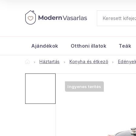
Ugrás
a
fő
tartalomhoz
Ajándékok
Otthoni illatok
Teák
Kezdőlap
Háztartás
Konyha és étkező
Edények
Ingyenes terítés