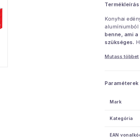
Termékleírás
Konyhai edén
alumíniumból 
benne, ami a
szükséges.
H
ellátott nyele
Mutass többet
ROYALTY edén
edénykialakítá
tapadásmente
amely garantá
Paraméterek
tapadásmente
egészséges és 
Mark
minimális zsir
egyenletes hő
Kategória
kiváló hővez
a hő gyorsabb
EAN vonalkó
indukciós fő