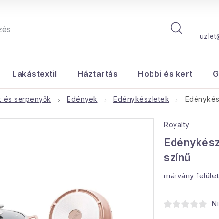
uzlet
Lakástextil
Háztartás
Hobbi és kert
G
 és serpenyők
Edények
Edénykészletek
Edénykész
Royalty
Edénykészl
színű
márvány felület
Ni