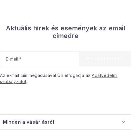
Aktuális hírek és események az email
címedre
FELIRATKOZÁS
E-mail
Az e-mail cím megadásával Ön elfogadja az
Adatvédelmi
szabályzatot
.
L
á
Minden a vásárlásról
b