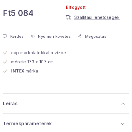
Elfogyott
Januári akció
Ft5 084
Szállítási lehetőségek
Egységár:
Veľkoobchodná spolupráca
A személyes adatok védelmének feltételei
Kérdés
Nyomon követés
Megosztás
Hogyan kell panaszkodni / visszaadni az áruka
Kereskedelem feltételes
cáp markolatokkal a vízbe
Információ a mellékletről
Érintkezés
mérete 173 x 107 cm
Rólunk
INTEX
márka
Leírás
Termékparaméterek