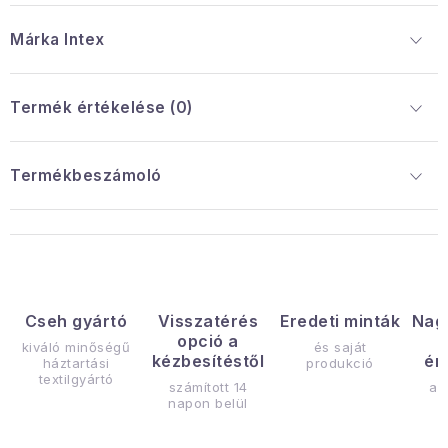
Márka
 Intex
Termék értékelése (0)
Termékbeszámoló
Cseh gyártó
Visszatérés
Eredeti minták
Nag
opció a
kiváló minőségű
és saját
kézbesítéstől
ér
háztartási
produkció
textilgyártó
számított 14
az
napon belül