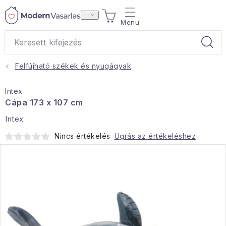
Ugrás
KOSÁR
a
fő
tartalomhoz
Felfújható székek és nyugágyak
Ajándékok
Intex
Otthoni illatok
Cápa 173 x 107 cm
Intex
Teák
Nincs értékelés
Ugrás az értékeléshez
Lakástextil
Háztartás
Hobbi és kert