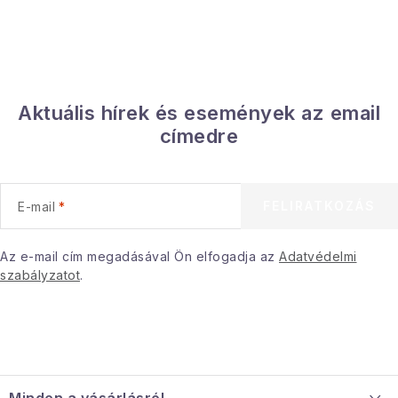
Aktuális hírek és események az email
címedre
FELIRATKOZÁS
E-mail
Az e-mail cím megadásával Ön elfogadja az
Adatvédelmi
szabályzatot
.
L
á