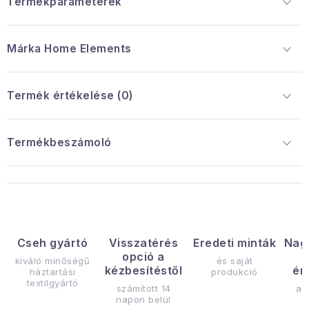
Termékparaméterek
Márka
 Home Elements
Termék értékelése (0)
Termékbeszámoló
Cseh gyártó
Visszatérés
Eredeti minták
Nag
opció a
kiváló minőségű
és saját
kézbesítéstől
ér
háztartási
produkció
textilgyártó
számított 14
az
napon belül