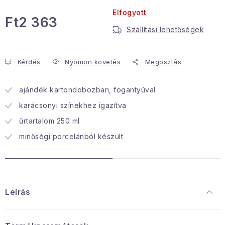
Elfogyott
Januári akció
Ft2 363
Szállítási lehetőségek
Egységár:
Veľkoobchodná spolupráca
A személyes adatok védelmének feltételei
Kérdés
Nyomon követés
Megosztás
Hogyan kell panaszkodni / visszaadni az áruka
Kereskedelem feltételes
ajándék kartondobozban, fogantyúval
Információ a mellékletről
Érintkezés
karácsonyi színekhez igazítva
Rólunk
űrtartalom 250 ml
minőségi porcelánból készült
Leírás