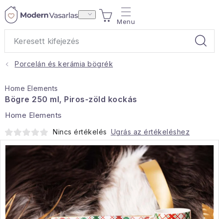
Ugrás
KOSÁR
a
fő
tartalomhoz
Porcelán és kerámia bögrék
Ajándékok
Home Elements
Otthoni illatok
Bögre 250 ml, Piros-zöld kockás
Home Elements
Teák
Nincs értékelés
Ugrás az értékeléshez
Lakástextil
Háztartás
Hobbi és kert