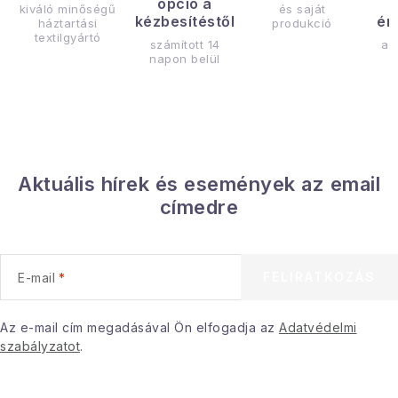
opció a
kiváló minőségű
és saját
kézbesítéstől
ér
háztartási
produkció
textilgyártó
számított 14
az
napon belül
Aktuális hírek és események az email
címedre
FELIRATKOZÁS
E-mail
Az e-mail cím megadásával Ön elfogadja az
Adatvédelmi
szabályzatot
.