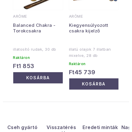
ARÔME
ARÔME
Balanced Chakra -
Kiegyensúlyozott
Torokcsakra
csakra kijelző
illatosító rudak, 30 db
illatú olajok 7 illatban
mixelve, 28 db
Raktáron
Raktáron
Ft1 853
Ft45 739
KOSÁRBA
KOSÁRBA
Cseh gyártó
Visszatérés
Eredeti minták
Nag