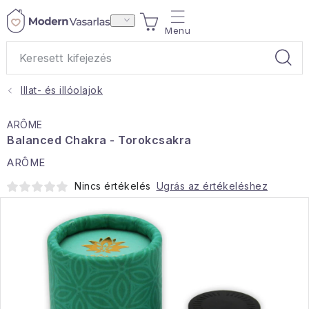
Ugrás
KOSÁR
a
fő
tartalomhoz
Illat- és illóolajok
Ajándékok
ARÔME
Otthoni illatok
Balanced Chakra - Torokcsakra
ARÔME
Teák
Nincs értékelés
Ugrás az értékeléshez
Lakástextil
Háztartás
Hobbi és kert