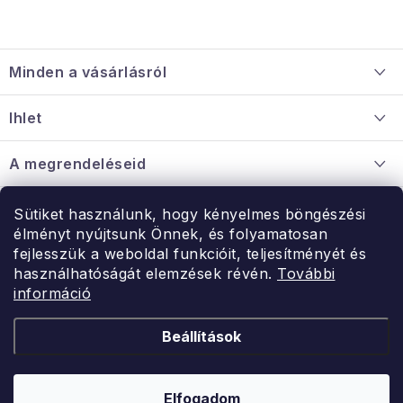
L
á
Minden a vásárlásról
b
l
Szállítás és fizetés
Ihlet
é
Információ a mellékletről
c
Rólunk
A megrendeléseid
Nagykereskedelmi együttműködés
Hogyan kell panaszkodni / visszaadni az árukat
Érintkezés
Sütiket használunk, hogy kényelmes böngészési
Érintkezés
élményt nyújtsunk Önnek, és folyamatosan
Hé-Pé: 9:00-15:00
fejlesszük a weboldal funkcióit, teljesítményét és
Rendelésem
használhatóságát elemzések révén.
További
uzlet@modernvasarlas.hu
információ
- egy szeretettel teli otthonért.
Itt vagyunk neked.
Beállítások
Kereskedelem feltételei
A személyes adatok védelmének feltételei
Elfogadom
Copyright 2026
ModernVasarlas.hu
. Minden jog fenntartva.