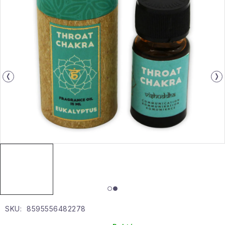
Gyűjtemény
Egészség és szépség
Sport és szabadban
Gyermekeknek
Sziasztok, hív a nyár.
Pohodából importálva - rendezés
Szezonális kategóriák
Fekete Péntek
SKU:
8595556482278
Karácsonyi esemény