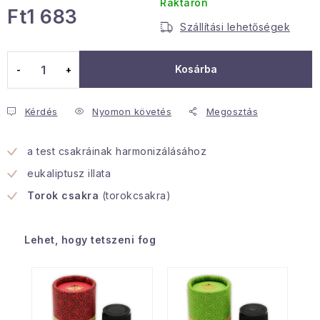
Raktáron
Ft1 683
Januári akció
Szállítási lehetőségek
Egységár:
Veľkoobchodná spolupráca
Kosárba
A személyes adatok védelmének feltételei
Hogyan kell panaszkodni / visszaadni az áruka
Kérdés
Nyomon követés
Megosztás
Kereskedelem feltételes
Információ a mellékletről
Érintkezés
Rólunk
a test csakráinak harmonizálásához
eukaliptusz illata
Torok csakra
(torokcsakra)
Lehet, hogy tetszeni fog