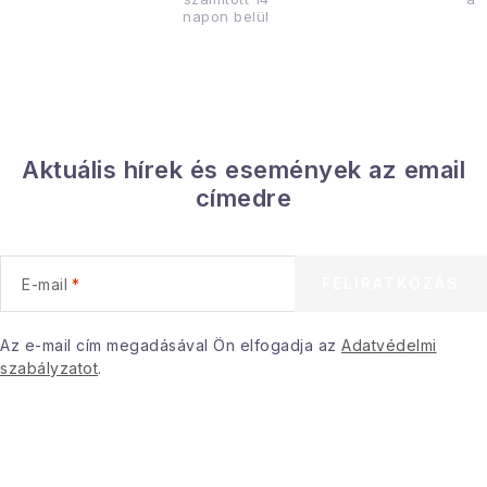
napon belül
Aktuális hírek és események az email
címedre
FELIRATKOZÁS
E-mail
Az e-mail cím megadásával Ön elfogadja az
Adatvédelmi
szabályzatot
.
L