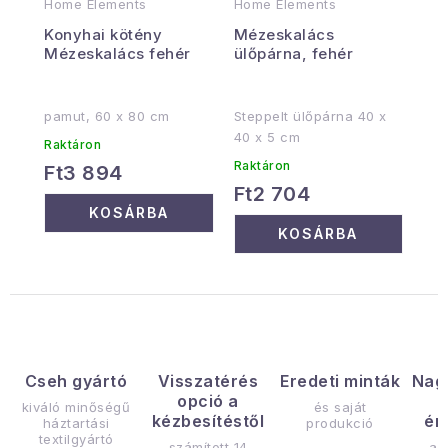
Home Elements
Home Elements
Konyhai kötény
Mézeskalács
Mézeskalács fehér
ülőpárna, fehér
pamut, 60 x 80 cm
Steppelt ülőpárna 40 x
40 x 5 cm
Raktáron
Raktáron
Ft3 894
Ft2 704
KOSÁRBA
KOSÁRBA
Cseh gyártó
Visszatérés
Eredeti minták
Nag
opció a
kiváló minőségű
és saját
kézbesítéstől
ér
háztartási
produkció
textilgyártó
számított 14
az