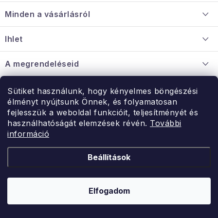
á
Minden a vásárlásról
b
l
Szállítás és fizetés
Ihlet
é
Információ a mellékletről
c
Rólunk
A megrendeléseid
Nagykereskedelmi együttműködés
Hogyan kell panaszkodni / visszaadni az árukat
Érintkezés
Sütiket használunk, hogy kényelmes böngészési
Érintkezés
élményt nyújtsunk Önnek, és folyamatosan
Hé-Pé: 9:00-15:00
fejlesszük a weboldal funkcióit, teljesítményét és
Rendelésem
használhatóságát elemzések révén.
További
uzlet@modernvasarlas.hu
információ
- egy szeretettel teli otthonért.
Itt vagyunk neked.
Beállítások
Kereskedelem feltételei
A személyes adatok védelmének feltételei
Elfogadom
Copyright 2026
ModernVasarlas.hu
. Minden jog fenntartva.
Shoptet készítette