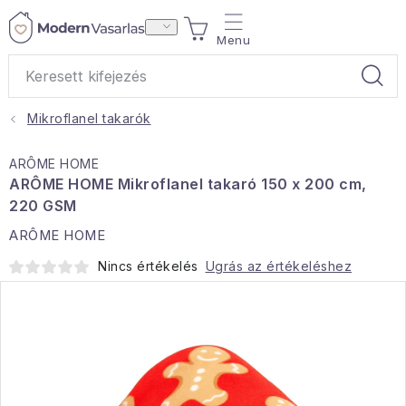
Ugrás
KOSÁR
a
fő
tartalomhoz
Mikroflanel takarók
Ajándékok
ARÔME HOME
Otthoni illatok
ARÔME HOME Mikroflanel takaró 150 x 200 cm,
220 GSM
Teák
ARÔME HOME
Nincs értékelés
Ugrás az értékeléshez
Lakástextil
Háztartás
Hobbi és kert