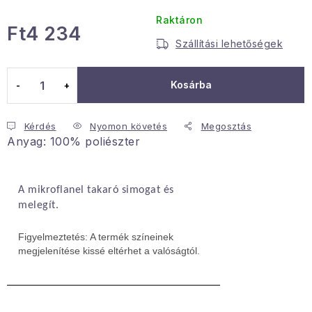
Januári akció
Raktáron
Ft4 234
Szállítási lehetőségek
Egységár:
Veľkoobchodná spolupráca
A személyes adatok védelmének feltételei
Kosárba
Hogyan kell panaszkodni / visszaadni az áruka
Kereskedelem feltételes
Információ a mellékletről
Kérdés
Nyomon követés
Megosztás
Anyag: 100% poliészter
Érintkezés
Rólunk
A mikroflanel takaró simogat és
melegít.
Figyelmeztetés: A termék színeinek
megjelenítése kissé eltérhet a valóságtól.