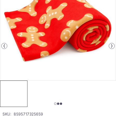
Gyűjtemény
Egészség és szépség
Sport és szabadban
Gyermekeknek
Sziasztok, hív a nyár.
Pohodából importálva - rendezés
Szezonális kategóriák
Fekete Péntek
Karácsonyi esemény
SKU:
8595717325659