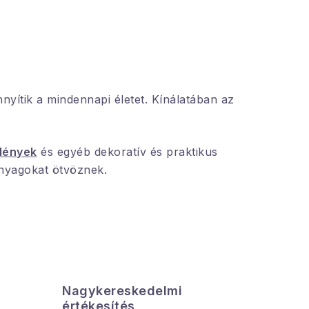
nyítik a mindennapi életet. Kínálatában az
dények
és egyéb dekoratív és praktikus
nyagokat ötvöznek.
Nagykereskedelmi
Az össz
értékesítés