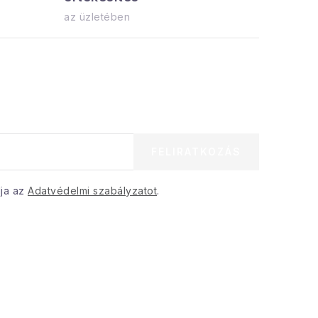
azonnal el
az üzletében
FELIRATKOZÁS
dja az
Adatvédelmi szabályzatot
.