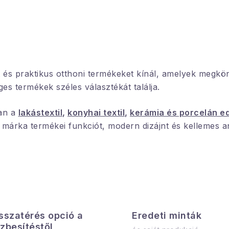
 és praktikus otthoni termékeket kínál, amelyek megkön
es termékek széles választékát találja.
ban a
lakástextil
,
konyhai textil
,
kerámia és porcelán e
árka termékei funkciót, modern dizájnt és kellemes a
sszatérés opció a
Eredeti minták
zbesítéstől