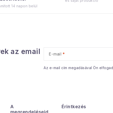
és saját produkció
mított 14 napon belül
ek az email
E-mail
Az e-mail cím megadásával Ön elfoga
A
Érintkezés
megrendeléseid