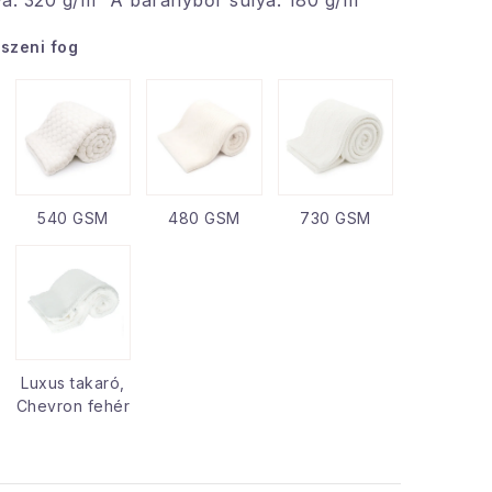
ya: 320 g/m² A báránybőr súlya: 180 g/m²
tszeni fog
540 GSM
480 GSM
730 GSM
Luxus takaró,
Chevron fehér