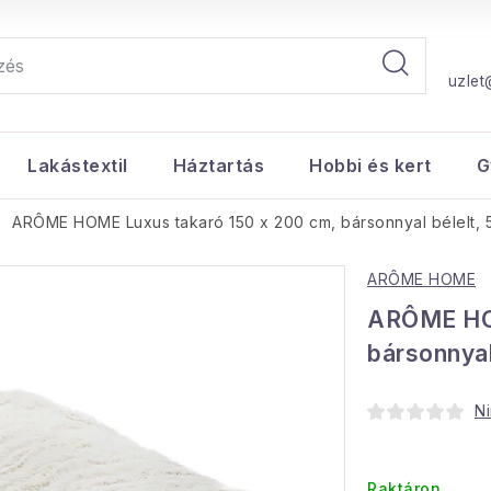
uzlet
Lakástextil
Háztartás
Hobbi és kert
G
ARÔME HOME Luxus takaró 150 x 200 cm, bársonnyal bélelt,
ARÔME HOME
ARÔME HOM
bársonnyal
Ni
Raktáron