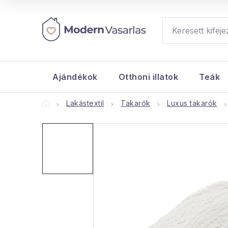
Ugrás
a
fő
tartalomhoz
Ajándékok
Otthoni illatok
Teák
Kezdőlap
Lakástextil
Takarók
Luxus takarók