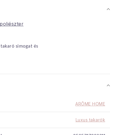
poliészter
 takaró simogat és
: A termék színeinek
issé eltérhet a valóságtól.
ya: 320 g/m² A báránybőr
ARÔME HOME
m²
Luxus takarók