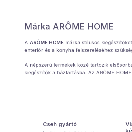
Márka ARÔME HOME
A
ARÔME HOME
márka stílusos kiegészítőket
enteriőr és a konyha felszereléséhez szükség
A népszerű termékek közé tartozik elsősor
kiegészítők a háztartásba. Az ARÔME HOME m
Cseh gyártó
Vi
ké