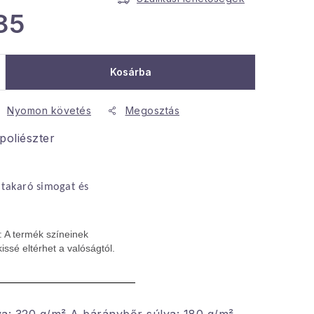
85
Kosárba
Nyomon követés
Megosztás
oliészter
 takaró simogat és
: A termék színeinek
issé eltérhet a valóságtól.