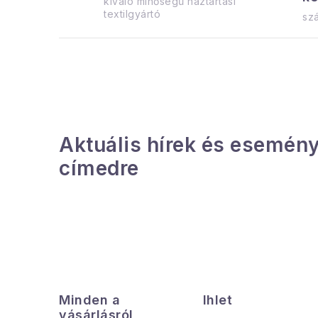
kiváló minőségű háztartási
textilgyártó
szá
Aktuális hírek és esemény
címedre
L
á
Minden a
Ihlet
b
vásárlásról