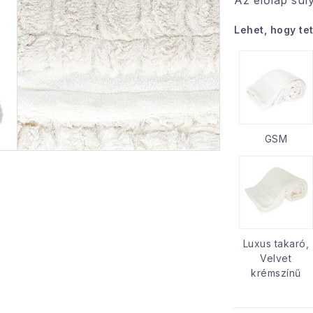
Az előlap súl
Lehet, hogy te
GSM
Luxus takaró,
Velvet
krémszínű