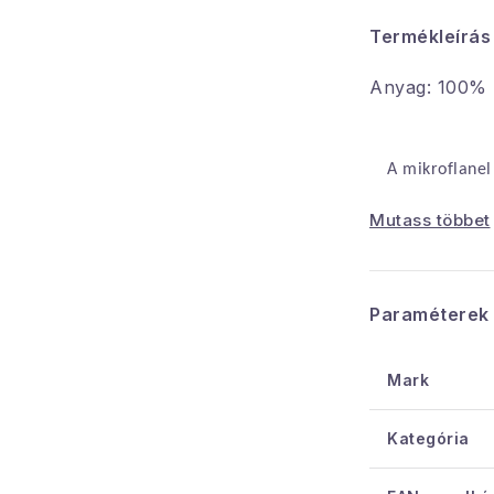
Termékleírás
Anyag: 100%
A mikroflanel
melegít.
Mutass többet
Figyelmeztetés
megjelenítése k
Paraméterek
Az előlap súl
Mark
súlya: 180 g/
Kategória