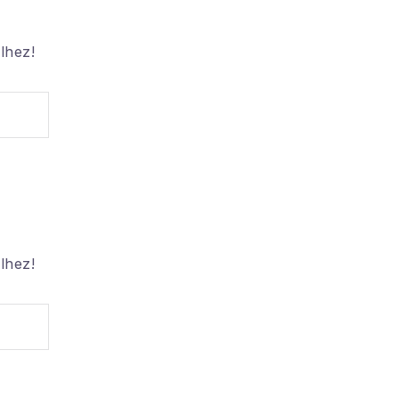
Csomagolás
lhez!
Szárítás
Vasalás
lhez!