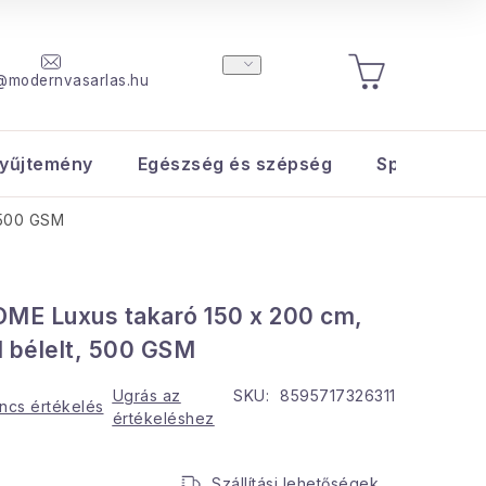
@modernvasarlas.hu
KOSÁR
yűjtemény
Egészség és szépség
Sport és s
 500 GSM
E Luxus takaró 150 x 200 cm,
 bélelt, 500 GSM
Ugrás az
SKU:
8595717326311
ncs értékelés
értékeléshez
Szállítási lehetőségek