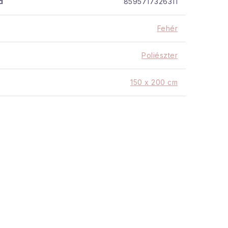
d
8595717326311
Fehér
Poliészter
150 x 200 cm
200 cm
150 cm
500 g/m2
Hullámok
ás
Belső