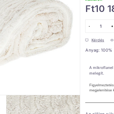
Ft10 1
Egységár:
Kérdés
Anyag: 100% p
A mikroflanel
melegít.
Figyelmeztetés
megjelenítése k