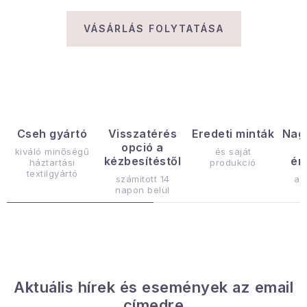
Gyűjtemény
VÁSÁRLÁS FOLYTATÁSA
Egészség és szépség
Sport és szabadban
Gyermekeknek
Cseh gyártó
Visszatérés
Eredeti minták
Nag
opció a
Sziasztok, hív a nyár.
kiváló minőségű
és saját
kézbesítéstől
ér
háztartási
produkció
textilgyártó
számított 14
az
Pohodából importálva - rendezés
napon belül
Szezonális kategóriák
Fekete Péntek
Aktuális hírek és események az email
Karácsonyi esemény
címedre