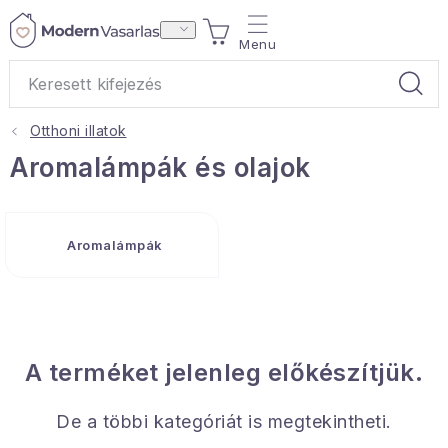
Ugrás
KOSÁR
a
fő
tartalomhoz
Otthoni illatok
Ajándékok
Aromalámpák és olajok
Otthoni illatok
Aromalámpák
Teák
Lakástextil
Háztartás
A terméket jelenleg előkészítjük.
Hobbi és kert
De a többi kategóriát is megtekintheti.