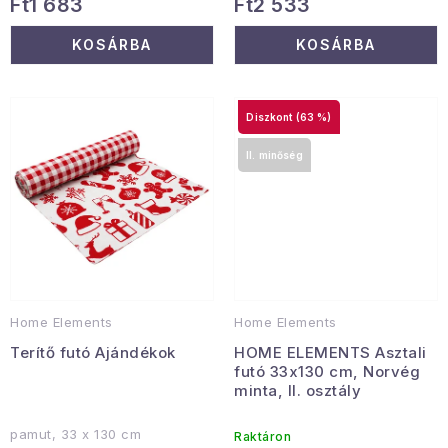
Ft1 683
Ft2 533
Januári akció
KOSÁRBA
KOSÁRBA
Veľkoobchodná spolupráca
A személyes adatok védelmének feltételei
(63 %)
Hogyan kell panaszkodni / visszaadni az áruka
II. minőség
Kereskedelem feltételes
Információ a mellékletről
Érintkezés
Rólunk
Home Elements
Home Elements
Terítő futó Ajándékok
HOME ELEMENTS Asztali
futó 33x130 cm, Norvég
minta, II. osztály
pamut, 33 x 130 cm
Raktáron