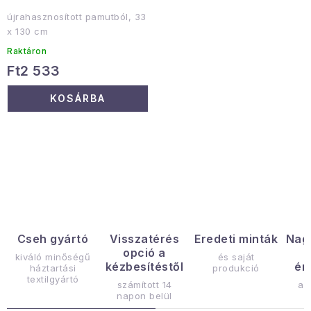
újrahasznosított pamutból, 33
x 130 cm
Raktáron
Ft2 533
KOSÁRBA
L
i
s
t
a
Cseh gyártó
Visszatérés
Eredeti minták
Nag
opció a
i
kiváló minőségű
és saját
kézbesítéstől
ér
háztartási
produkció
r
textilgyártó
számított 14
az
á
napon belül
n