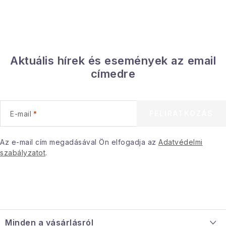
y
í
t
á
Aktuális hírek és események az email
s
címedre
e
l
e
FELIRATKOZÁS
E-mail
m
e
i
Az e-mail cím megadásával Ön elfogadja az
Adatvédelmi
szabályzatot
.
L
á
Minden a vásárlásról