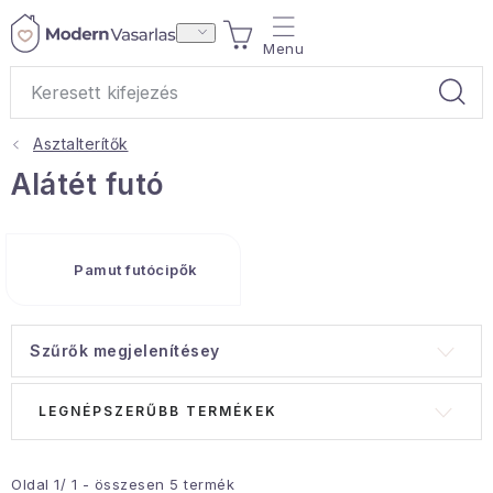
Ugrás
KOSÁR
a
fő
tartalomhoz
Asztalterítők
Ajándékok
Alátét futó
Otthoni illatok
Pamut futócipők
Teák
Lakástextil
Szűrők megjelenítésey
Háztartás
T
T
LEGNÉPSZERŰBB TERMÉKEK
e
e
Hobbi és kert
r
r
m
m
Oldal
1
/
1
- összesen
5
termék