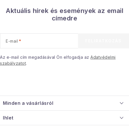
Aktuális hírek és események az email
címedre
FELIRATKOZÁS
E-mail
Az e-mail cím megadásával Ön elfogadja az
Adatvédelmi
szabályzatot
.
L
á
Minden a vásárlásról
b
l
Szállítás és fizetés
Ihlet
é
Információ a mellékletről
Rólunk