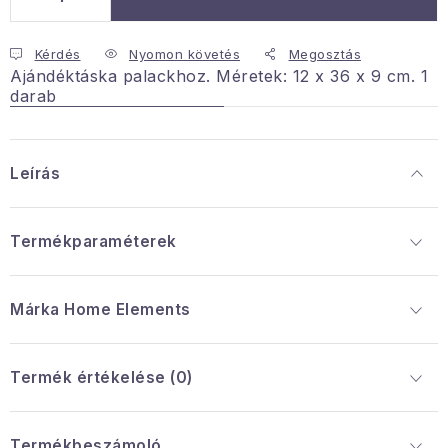
Januári akció
Kérdés
Nyomon követés
Megosztás
Ajándéktáska palackhoz. Méretek: 12 x 36 x 9 cm. 1
Veľkoobchodná spolupráca
darab
A személyes adatok védelmének feltételei
Hogyan kell panaszkodni / visszaadni az áruka
Leírás
Kereskedelem feltételes
Információ a mellékletről
Érintkezés
Rólunk
Termékparaméterek
Márka
 Home Elements
Termék értékelése (0)
Termékbeszámoló