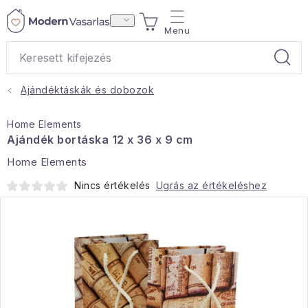
Ugrás
KOSÁR
a
fő
tartalomhoz
Ajándéktáskák és dobozok
Ajándékok
Home Elements
Otthoni illatok
Ajándék bortáska 12 x 36 x 9 cm
Home Elements
Teák
Nincs értékelés
Ugrás az értékeléshez
Lakástextil
Háztartás
Hobbi és kert