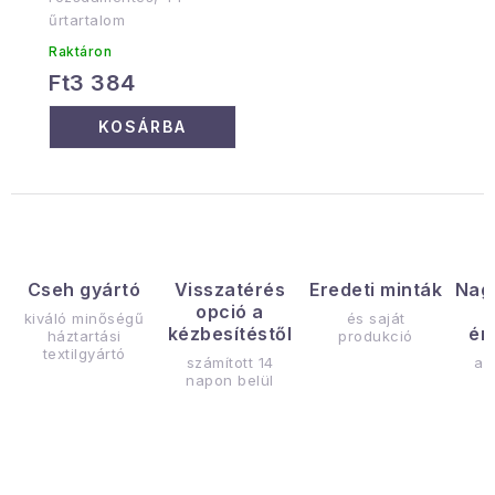
űrtartalom
Raktáron
Ft3 384
KOSÁRBA
Cseh gyártó
Visszatérés
Eredeti minták
Nag
opció a
kiváló minőségű
és saját
kézbesítéstől
ér
háztartási
produkció
textilgyártó
számított 14
az
napon belül